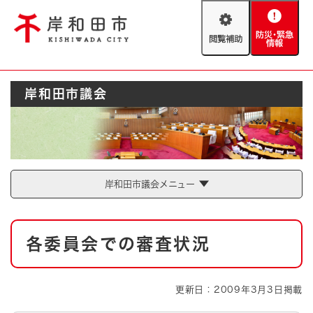
ペ
メニューを飛ばして本文へ
ー
閲
防
ジ
覧
災
の
補
・
先
助
緊
頭
Foreign language
岸和田市議会
急
で
防災・緊急情報
救急・消防
情
す
報
。
やさしい日本語
ハザードマップ
AED設置箇所
文字サイズ
拡大
標準
岸和田市議会メニュー
とじる
背景色変更
白
黒
青
本
各委員会での審査状況
文
とじる
更新日：2009年3月3日掲載