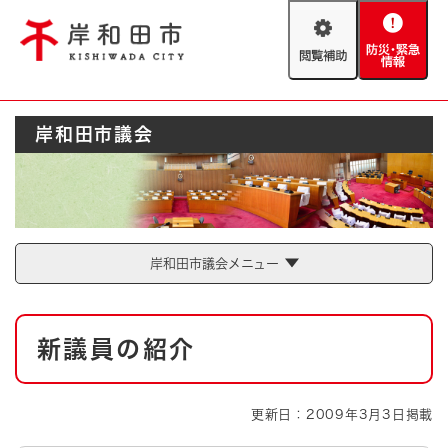
ペ
メニューを飛ばして本文へ
ー
閲
防
ジ
覧
災
の
補
・
先
助
緊
頭
Foreign language
岸和田市議会
急
で
防災・緊急情報
救急・消防
情
す
報
。
やさしい日本語
ハザードマップ
AED設置箇所
文字サイズ
拡大
標準
岸和田市議会メニュー
とじる
背景色変更
白
黒
青
本
新議員の紹介
文
とじる
更新日：2009年3月3日掲載