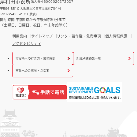
岸和田市役所
法人番号6000020272027
〒596-8510 大阪府岸和田市岸城町7番1号
Tel:072-423-2121(代表)
開庁時間:午前9時から午後5時30分まで
（土曜日、日曜日、祝日、年末年始除く）
利用案内
サイトマップ
リンク・著作権・免責事項
個人情報保護
アクセシビリティ
市役所への行き方・業務時間
組織別連絡先一覧
市政へのご意見・ご提案