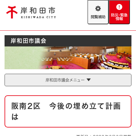
ペ
メニューを飛ばして本文へ
ー
閲
防
ジ
覧
災
の
補
・
先
助
緊
頭
Foreign language
岸和田市議会
急
で
防災・緊急情報
救急・消防
情
す
報
。
やさしい日本語
ハザードマップ
AED設置箇所
文字サイズ
拡大
標準
岸和田市議会メニュー
とじる
背景色変更
白
黒
青
本
阪南2区 今後の埋め立て計画
文
とじる
は