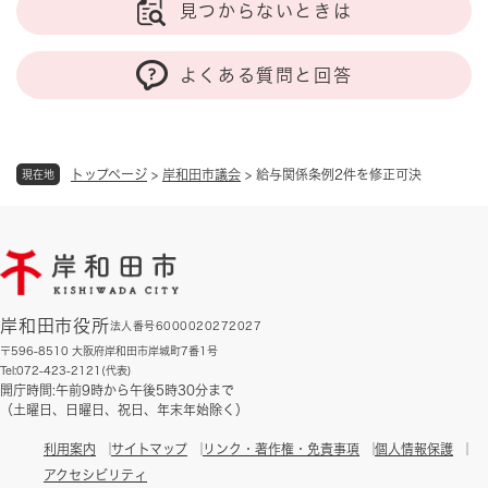
見つからないときは
よくある質問と回答
トップページ
>
岸和田市議会
>
給与関係条例2件を修正可決
現在地
岸和田市役所
法人番号6000020272027
〒596-8510 大阪府岸和田市岸城町7番1号
Tel:072-423-2121(代表)
開庁時間:午前9時から午後5時30分まで
（土曜日、日曜日、祝日、年末年始除く）
利用案内
サイトマップ
リンク・著作権・免責事項
個人情報保護
アクセシビリティ