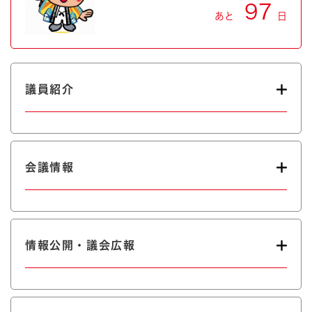
97
あと
日
議員紹介
会議情報
情報公開・議会広報