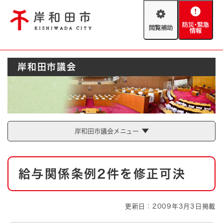
ペ
メニューを飛ばして本文へ
ー
閲
防
ジ
覧
災
の
補
・
先
助
緊
頭
Foreign language
岸和田市議会
急
で
防災・緊急情報
救急・消防
情
す
報
。
やさしい日本語
ハザードマップ
AED設置箇所
文字サイズ
拡大
標準
岸和田市議会メニュー
とじる
背景色変更
白
黒
青
本
給与関係条例2件を修正可決
文
とじる
更新日：2009年3月3日掲載