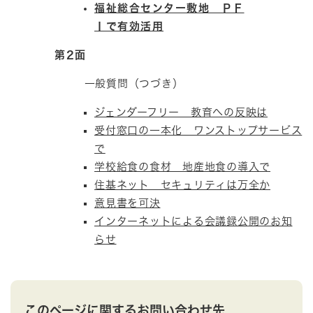
福祉総合センター敷地 ＰＦ
Ｉで有効活用
第2
面
一般質問（つづき）
ジェンダーフリー 教育への反映は
受付窓口の一本化 ワンストップサービス
で
学校給食の食材 地産地食の導入で
住基ネット セキュリティは万全か
意見書を可決
インターネットによる会議録公開のお知
らせ
このページに関するお問い合わせ先