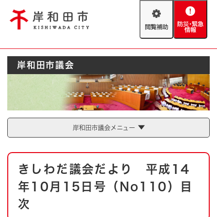
ペ
メニューを飛ばして本文へ
ー
閲
防
ジ
覧
災
の
補
・
先
助
緊
頭
Foreign language
岸和田市議会
急
で
防災・緊急情報
救急・消防
情
す
報
。
やさしい日本語
ハザードマップ
AED設置箇所
文字サイズ
拡大
標準
岸和田市議会メニュー
とじる
背景色変更
白
黒
青
本
きしわだ議会だより 平成14
文
とじる
年10月15日号（No110）目
次