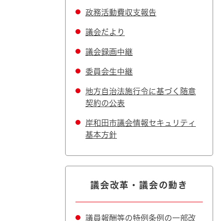
政務活動費収支報告
議会だより
議会録画中継
委員会生中継
地方自治法施行令に基づく随意
契約の公表
岸和田市議会情報セキュリティ
基本方針
議会改革・議会の動き
議員報酬等の特例条例の一部改