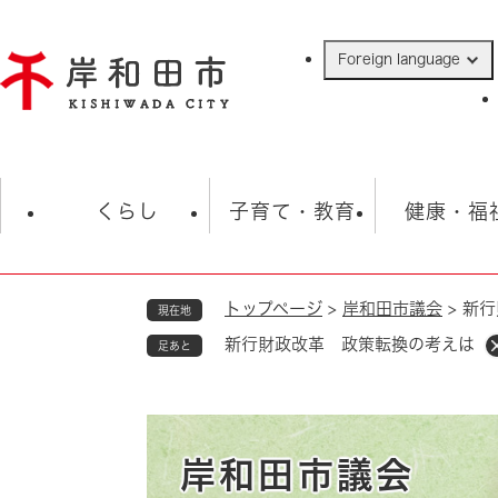
ペ
ー
Foreign language
ジ
の
先
頭
で
防災・緊急情報
救急・消防
ハ
す
くらし
子育て・教育
健康・福
。
トップページ
>
岸和田市議会
>
新行
現在地
相談
学校
住民票・戸籍
観光
福祉・
新行財政改革 政策転換の考えは
足あと
税金
保険・年金
歴史
ごみ・衛生・動物
救急・消防
防災・防犯
上水道・下水道
岸和田市議会