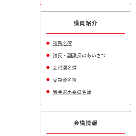
議員紹介
議員名簿
議長・副議長のあいさつ
会派別名簿
委員会名簿
議会選出委員名簿
会議情報