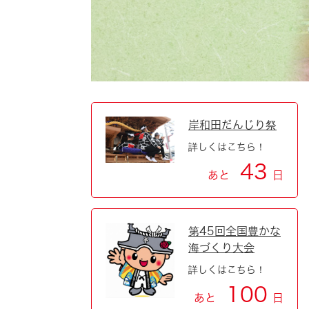
自然・環境・公園
住宅
引っ越し
おくやみ
男女共同参画
地域コミュニティ
ティア・協働
道路・河川・交通
まちづくり
岸和田だんじり祭
詳しくはこちら！
文化
国際交流
43
あと
日
とじる
第45回全国豊かな
海づくり大会
詳しくはこちら！
100
あと
日