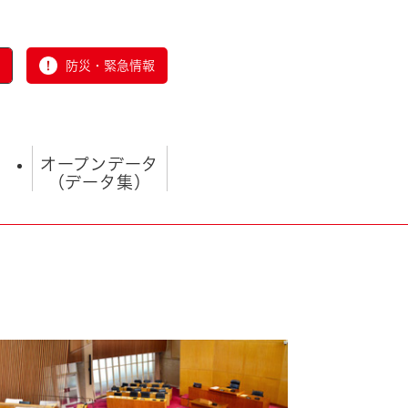
防災・緊急情報
オープンデータ
（データ集）
とじる