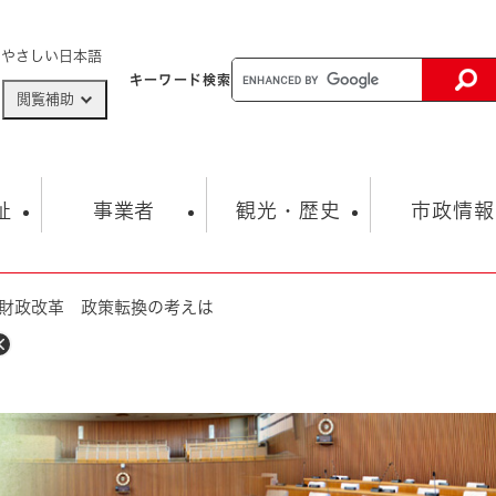
メニューを飛ばして本文へ
やさしい日本語
キーワード
検索
閲覧補助
ザードマップ
AED設置箇所
祉
事業者
観光・歴史
市政情報
財政改革 政策転換の考えは
健康・生活
子育て
市の概要
入札・契約情報
観光スポット
生涯学習・スポーツ
オープンデータ
総合計画
まちづくり・協働
行財政
産業振興
動画情報
人権・平和
税金
とじる
とじる
市政
環境
職員採用情報
福祉・介護
とじる
市役所・施設の案内