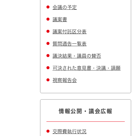
会議の予定
議案書
議案付託区分表
質問通告一覧表
議決結果・議員の賛否
可決された意見書・決議・請願
視察報告会
情報公開・議会広報
交際費執行状況