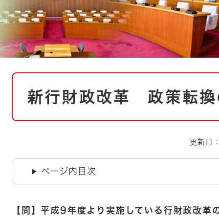
とじる
とじる
・ボラン
本
新行財政改革 政策転換
文
更新日：
ページ内目次
【問】平成9年度より実施している行財政改革