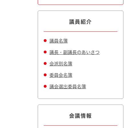
議員紹介
議員名簿
議長・副議長のあいさつ
会派別名簿
委員会名簿
議会選出委員名簿
会議情報