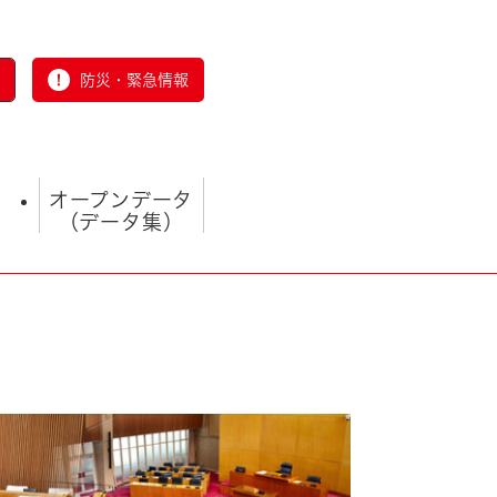
防災・緊急情報
オープンデータ
（データ集）
とじる