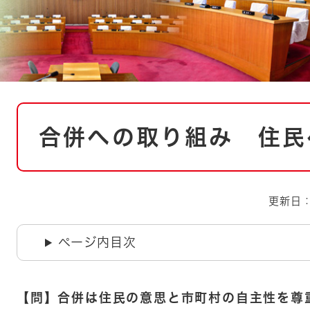
とじる
とじる
・ボラン
本
合併への取り組み 住民
文
更新日：
ページ内目次
【問】合併は住民の意思と市町村の自主性を尊