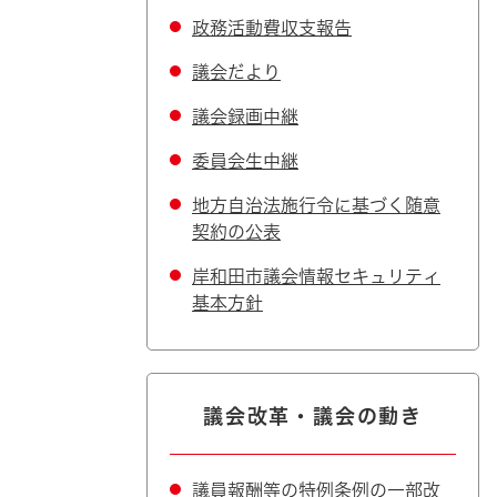
政務活動費収支報告
議会だより
議会録画中継
委員会生中継
地方自治法施行令に基づく随意
契約の公表
岸和田市議会情報セキュリティ
基本方針
議会改革・議会の動き
議員報酬等の特例条例の一部改