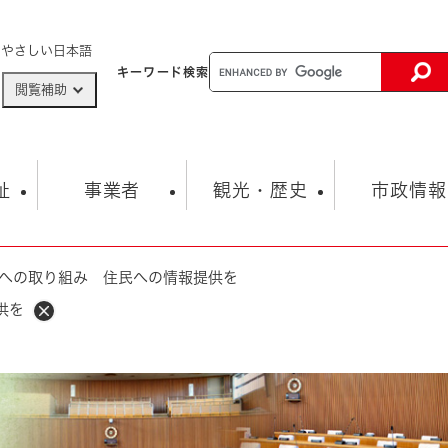
メニューを飛ばして本文へ
やさしい日本語
キーワード
検索
閲覧補助
ザードマップ
AED設置箇所
祉
事業者
観光・歴史
市政情報
への取り組み 住民への情報提供を
健康・生活
子育て
市の概要
入札・契約情報
観光スポット
生涯学習・スポーツ
オープンデータ
総合計画
まちづくり・協働
供を
行財政
産業振興
動画情報
人権・平和
税金
とじる
とじる
市政
環境
職員採用情報
福祉・介護
とじる
市役所・施設の案内