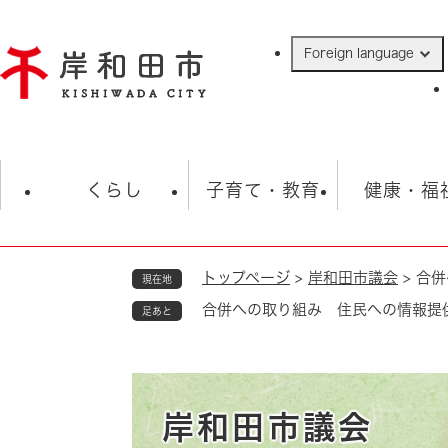
ペ
ー
Foreign language
ジ
の
先
頭
で
防災・緊急情報
救急・消防
ハ
す
くらし
子育て・教育
健康・福
。
トップページ
>
岸和田市議会
>
合併
現在地
相談
学校
住民票・戸籍
観光
福祉・
合併への取り組み 住民への情報提
足あと
税金
保険・年金
歴史
ごみ・衛生・動物
救急・消防
防災・防犯
上水道・下水道
岸和田市議会