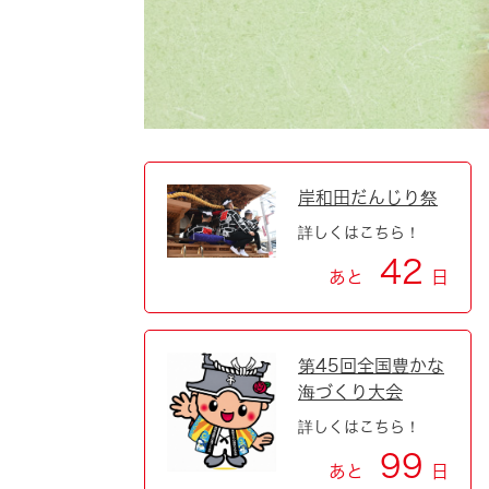
自然・環境・公園
住宅
引っ越し
おくやみ
男女共同参画
地域コミュニティ
ティア・協働
道路・河川・交通
まちづくり
岸和田だんじり祭
詳しくはこちら！
文化
国際交流
42
あと
日
とじる
第45回全国豊かな
海づくり大会
詳しくはこちら！
99
あと
日