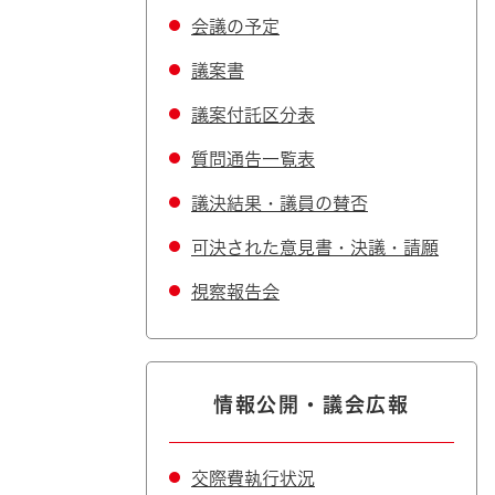
会議の予定
議案書
議案付託区分表
質問通告一覧表
議決結果・議員の賛否
可決された意見書・決議・請願
視察報告会
情報公開・議会広報
交際費執行状況