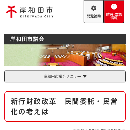
ペ
メニューを飛ばして本文へ
ー
閲
防
ジ
覧
災
の
補
・
先
助
緊
頭
Foreign language
岸和田市議会
急
で
防災・緊急情報
救急・消防
情
す
報
。
やさしい日本語
ハザードマップ
AED設置箇所
文字サイズ
拡大
標準
岸和田市議会メニュー
とじる
背景色変更
白
黒
青
本
新行財政改革 民間委託・民営
文
とじる
化の考えは