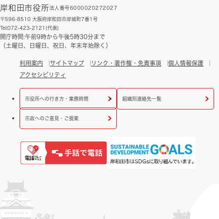
岸和田市役所
法人番号6000020272027
〒596-8510 大阪府岸和田市岸城町7番1号
Tel:072-423-2121(代表)
開庁時間:午前9時から午後5時30分まで
（土曜日、日曜日、祝日、年末年始除く）
利用案内
サイトマップ
リンク・著作権・免責事項
個人情報保護
アクセシビリティ
市役所への行き方・業務時間
組織別連絡先一覧
市政へのご意見・ご提案