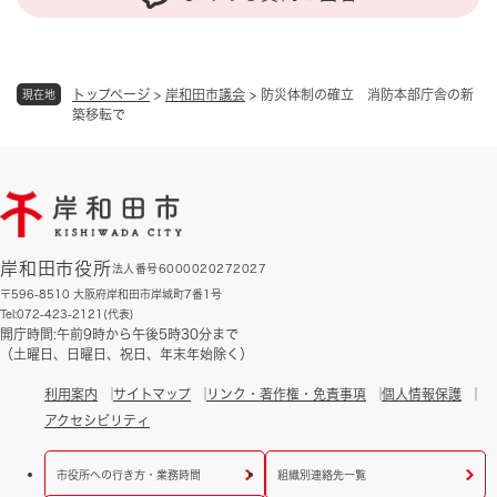
トップページ
>
岸和田市議会
>
防災体制の確立 消防本部庁舎の新
現在地
築移転で
岸和田市役所
法人番号6000020272027
〒596-8510 大阪府岸和田市岸城町7番1号
Tel:072-423-2121(代表)
開庁時間:午前9時から午後5時30分まで
（土曜日、日曜日、祝日、年末年始除く）
利用案内
サイトマップ
リンク・著作権・免責事項
個人情報保護
アクセシビリティ
市役所への行き方・業務時間
組織別連絡先一覧