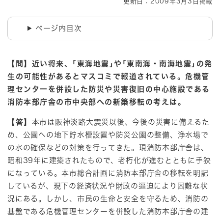
更新日：2009年3月3日掲載
ページ内目次
【問】近い将来、｢東海地震｣や｢東南海・南海地震｣の発
生の可能性があるとマスコミで報道されている。
危機管
理センターを併設した防災や災害復旧の中心施設である
消防本部庁舎の市中央部への新築移転の考えは。
【答】
本市は阪神淡路大震災以後、今後の災害に備えるた
め、公園への地下貯水槽設置や防災公園の整備、浄水場で
の水の確保などの対策を行ってきた。現消防本部庁舎は、
昭和39年に建築されたもので、老朽化が進むとともに手狭
になっている。本市総合計画に消防本部庁舎の移転を明記
しているが、現下の経済状況や財政の逼迫により困難な状
況にある。しかし、市民の生命と安全を守るため、消防の
基盤である危機管理センターを併設した消防本部庁舎の建