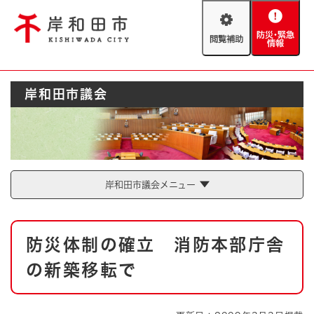
ペ
メニューを飛ばして本文へ
ー
閲
防
ジ
覧
災
の
補
・
先
助
緊
頭
Foreign language
岸和田市議会
急
で
防災・緊急情報
救急・消防
情
す
報
。
やさしい日本語
ハザードマップ
AED設置箇所
文字サイズ
拡大
標準
岸和田市議会メニュー
とじる
背景色変更
白
黒
青
本
防災体制の確立 消防本部庁舎
文
とじる
の新築移転で