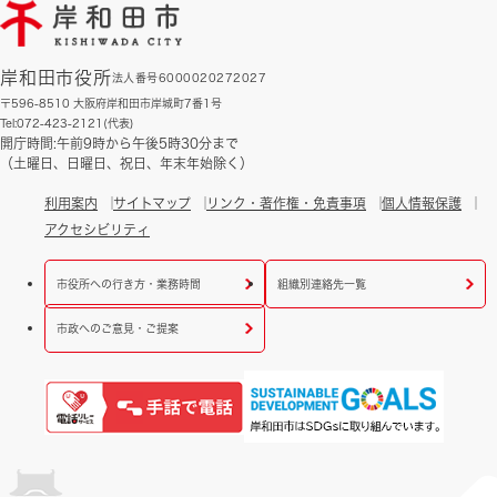
岸和田市役所
法人番号6000020272027
〒596-8510 大阪府岸和田市岸城町7番1号
Tel:072-423-2121(代表)
開庁時間:午前9時から午後5時30分まで
（土曜日、日曜日、祝日、年末年始除く）
利用案内
サイトマップ
リンク・著作権・免責事項
個人情報保護
アクセシビリティ
市役所への行き方・業務時間
組織別連絡先一覧
市政へのご意見・ご提案