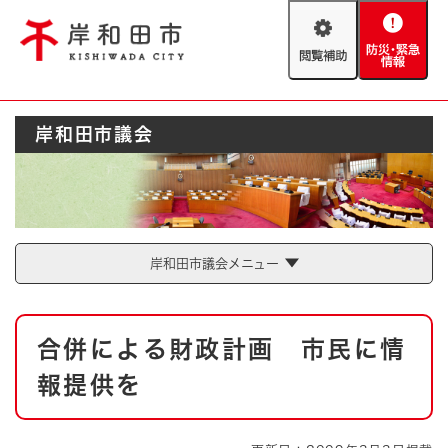
ペ
メニューを飛ばして本文へ
ー
閲
防
ジ
覧
災
の
補
・
先
助
緊
頭
Foreign language
岸和田市議会
急
で
防災・緊急情報
救急・消防
情
す
報
。
やさしい日本語
ハザードマップ
AED設置箇所
文字サイズ
拡大
標準
岸和田市議会メニュー
とじる
背景色変更
白
黒
青
本
合併による財政計画 市民に情
文
とじる
報提供を