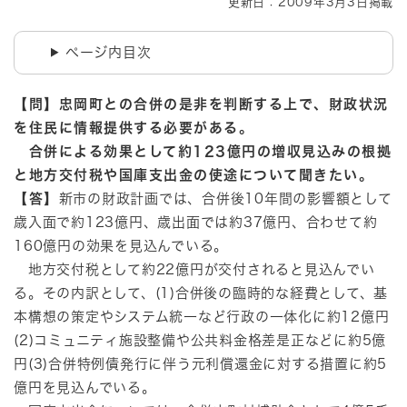
更新日：2009年3月3日掲載
ページ内目次
【問】忠岡町との合併の是非を判断する上で、財政状況
を住民に情報提供する必要がある。
合併による効果として約123億円の増収見込みの根拠
と地方交付税や国庫支出金の使途について聞きたい。
【答】
新市の財政計画では、合併後10年間の影響額として
歳入面で約123億円、歳出面では約37億円、合わせて約
160億円の効果を見込んでいる。
地方交付税として約22億円が交付されると見込んでい
る。その内訳として、(1)合併後の臨時的な経費として、基
本構想の策定やシステム統一など行政の一体化に約12億円
(2)コミュニティ施設整備や公共料金格差是正などに約5億
円(3)合併特例債発行に伴う元利償還金に対する措置に約5
億円を見込んでいる。