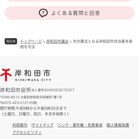
よくある質問と回答
トップページ
>
岸和田市議会
>
市の憲法となる岸和田市自治基本条
現在地
例を可決
岸和田市役所
法人番号6000020272027
〒596-8510 大阪府岸和田市岸城町7番1号
Tel:072-423-2121(代表)
開庁時間:午前9時から午後5時30分まで
（土曜日、日曜日、祝日、年末年始除く）
利用案内
サイトマップ
リンク・著作権・免責事項
個人情報保護
アクセシビリティ