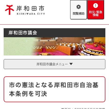
ペ
メニューを飛ばして本文へ
ー
閲
防
ジ
覧
災
の
補
・
先
助
緊
頭
Foreign language
岸和田市議会
急
で
防災・緊急情報
救急・消防
情
す
報
。
やさしい日本語
ハザードマップ
AED設置箇所
文字サイズ
拡大
標準
岸和田市議会メニュー
とじる
背景色変更
白
黒
青
本
市の憲法となる岸和田市自治基
文
とじる
本条例を可決