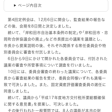
ページ内目次
第4回定例会は、12月6日に開会し、監査結果の報告な
どの後、会期を8日間と決定しました。
続いて、｢岸和田市自治基本条例の制定｣や｢岸和田市・忠
岡町合併協議会の廃止｣など市長提出の議案を議題とし、
市長から提案説明の後、それぞれ関係する常任委員会や特
別委員会に審査を付託しました。
6日から9日にかけて開かれた各委員会では、付託された
議案の審査や所管事項について調査を行いました。
10日には、委員会審査の終わった議案について、各委員
長から審査結果の報告を受け、委員会同様いずれも満場一
致で可決しました。また、固定資産評価審査委員の選任に
同意しました。
続いて、議員から｢平成17年度地方交付税所要総額確保
に関する意見書｣を提案し、可決しました。
その後行われた一般質問では、8人の議員が本市の財