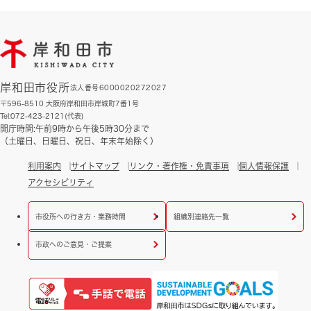
岸和田市役所
法人番号6000020272027
〒596-8510 大阪府岸和田市岸城町7番1号
Tel:072-423-2121(代表)
開庁時間:午前9時から午後5時30分まで
（土曜日、日曜日、祝日、年末年始除く）
利用案内
サイトマップ
リンク・著作権・免責事項
個人情報保護
アクセシビリティ
市役所への行き方・業務時間
組織別連絡先一覧
市政へのご意見・ご提案