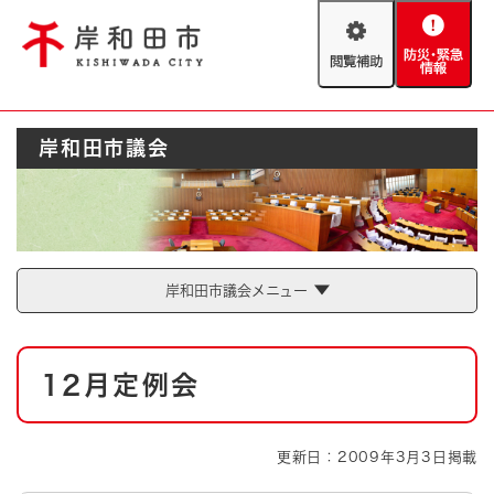
ペ
メニューを飛ばして本文へ
ー
閲
防
ジ
覧
災
の
補
・
先
助
緊
頭
Foreign language
岸和田市議会
急
で
防災・緊急情報
救急・消防
情
す
報
。
やさしい日本語
ハザードマップ
AED設置箇所
文字サイズ
拡大
標準
岸和田市議会メニュー
とじる
背景色変更
白
黒
青
本
12月定例会
文
とじる
更新日：2009年3月3日掲載