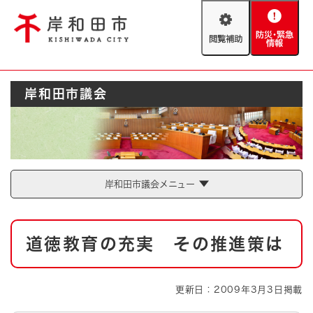
ペ
メニューを飛ばして本文へ
ー
閲
防
ジ
覧
災
の
補
・
先
助
緊
頭
Foreign language
岸和田市議会
急
で
防災・緊急情報
救急・消防
情
す
報
。
やさしい日本語
ハザードマップ
AED設置箇所
文字サイズ
拡大
標準
岸和田市議会メニュー
とじる
背景色変更
白
黒
青
本
道徳教育の充実 その推進策は
文
とじる
更新日：2009年3月3日掲載