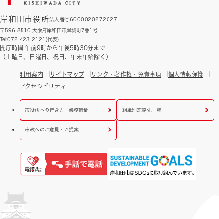
岸和田市役所
法人番号6000020272027
〒596-8510 大阪府岸和田市岸城町7番1号
Tel:072-423-2121(代表)
開庁時間:午前9時から午後5時30分まで
（土曜日、日曜日、祝日、年末年始除く）
利用案内
サイトマップ
リンク・著作権・免責事項
個人情報保護
アクセシビリティ
市役所への行き方・業務時間
組織別連絡先一覧
市政へのご意見・ご提案