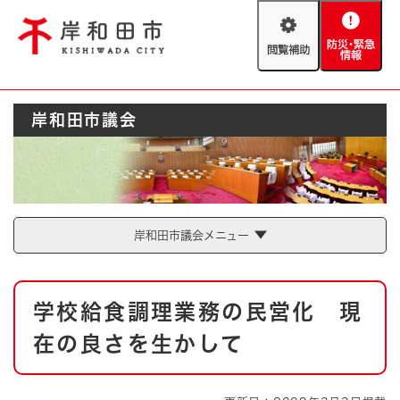
ペ
メニューを飛ばして本文へ
ー
閲
防
ジ
覧
災
の
補
・
先
助
緊
頭
Foreign language
岸和田市議会
急
で
防災・緊急情報
救急・消防
情
す
報
。
やさしい日本語
ハザードマップ
AED設置箇所
文字サイズ
拡大
標準
岸和田市議会メニュー
とじる
背景色変更
白
黒
青
本
学校給食調理業務の民営化 現
文
とじる
在の良さを生かして