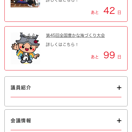
42
あと
日
第45回全国豊かな海づくり大会
詳しくはこちら！
99
あと
日
議員紹介
会議情報