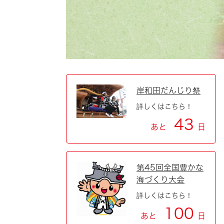
自然・環境・公園
住宅
引っ越し
おくやみ
男女共同参画
地域コミュニティ
ティア・協働
道路・河川・交通
まちづくり
岸和田だんじり祭
詳しくはこちら！
文化
国際交流
43
あと
日
とじる
第45回全国豊かな
海づくり大会
詳しくはこちら！
100
あと
日