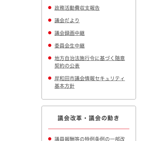
政務活動費収支報告
議会だより
議会録画中継
委員会生中継
地方自治法施行令に基づく随意
契約の公表
岸和田市議会情報セキュリティ
基本方針
議会改革・議会の動き
議員報酬等の特例条例の一部改