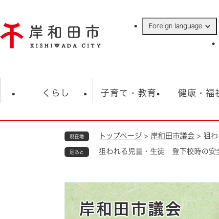
ペ
ー
Foreign language
ジ
の
先
頭
で
防災・緊急情報
救急・消防
ハ
す
くらし
子育て・教育
健康・福
。
トップページ
>
岸和田市議会
>
狙わ
現在地
相談
学校
住民票・戸籍
観光
福祉・
狙われる児童・生徒 登下校時の安
足あと
税金
保険・年金
歴史
ごみ・衛生・動物
救急・消防
防災・防犯
上水道・下水道
岸和田市議会