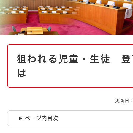
とじる
とじる
・ボラン
本
狙われる児童・生徒 登
文
は
更新日：
ページ内目次