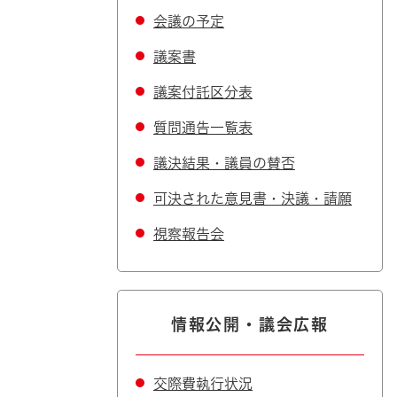
会議の予定
議案書
議案付託区分表
質問通告一覧表
議決結果・議員の賛否
可決された意見書・決議・請願
視察報告会
情報公開・議会広報
交際費執行状況