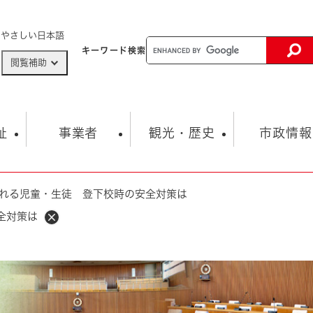
メニューを飛ばして本文へ
やさしい日本語
キーワード
検索
閲覧補助
ザードマップ
AED設置箇所
祉
事業者
観光・歴史
市政情報
れる児童・生徒 登下校時の安全対策は
健康・生活
子育て
市の概要
入札・契約情報
観光スポット
生涯学習・スポーツ
オープンデータ
総合計画
まちづくり・協働
全対策は
行財政
産業振興
動画情報
人権・平和
税金
とじる
とじる
市政
環境
職員採用情報
福祉・介護
とじる
市役所・施設の案内