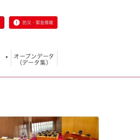
防災・緊急情報
オープンデータ
（データ集）
とじる