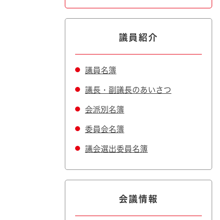
議員紹介
議員名簿
議長・副議長のあいさつ
会派別名簿
委員会名簿
議会選出委員名簿
会議情報