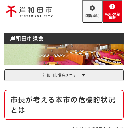
ペ
メニューを飛ばして本文へ
ー
閲
防
ジ
覧
災
の
補
・
先
助
緊
頭
Foreign language
岸和田市議会
急
で
防災・緊急情報
救急・消防
情
す
報
。
やさしい日本語
ハザードマップ
AED設置箇所
文字サイズ
拡大
標準
岸和田市議会メニュー
とじる
背景色変更
白
黒
青
本
市長が考える本市の危機的状況
文
とじる
とは