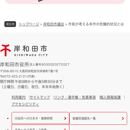
トップページ
>
岸和田市議会
>
市長が考える本市の危機的状況とは
現在地
岸和田市役所
法人番号6000020272027
〒596-8510 大阪府岸和田市岸城町7番1号
Tel:072-423-2121(代表)
開庁時間:午前9時から午後5時30分まで
（土曜日、日曜日、祝日、年末年始除く）
利用案内
サイトマップ
リンク・著作権・免責事項
個人情報保護
アクセシビリティ
市役所への行き方・業務時間
組織別連絡先一覧