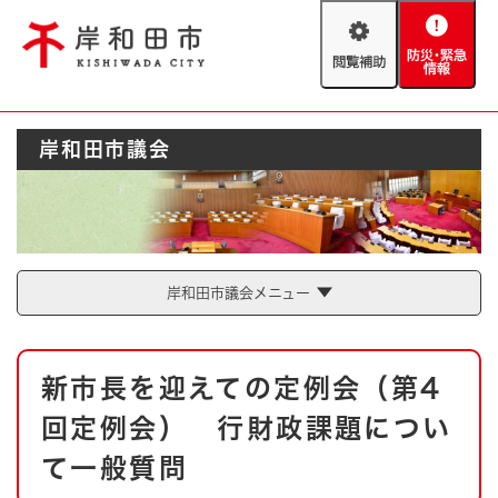
ペ
メニューを飛ばして本文へ
ー
閲
防
ジ
覧
災
の
補
・
先
助
緊
頭
Foreign language
岸和田市議会
急
で
防災・緊急情報
救急・消防
情
す
報
。
やさしい日本語
ハザードマップ
AED設置箇所
文字サイズ
拡大
標準
岸和田市議会メニュー
とじる
背景色変更
白
黒
青
本
新市長を迎えての定例会（第4
文
とじる
回定例会） 行財政課題につい
て一般質問