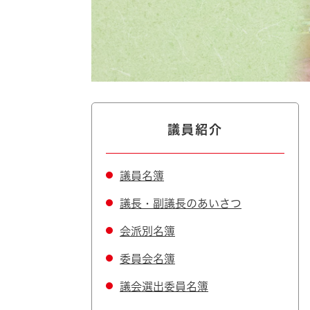
自然・環境・公園
住宅
引っ越し
おくやみ
男女共同参画
地域コミュニティ
ティア・協働
道路・河川・交通
まちづくり
議員紹介
文化
国際交流
議員名簿
議長・副議長のあいさつ
とじる
会派別名簿
委員会名簿
議会選出委員名簿