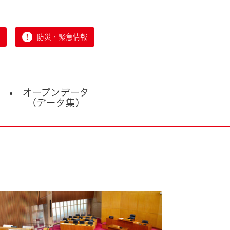
防災・緊急情報
オープンデータ
（データ集）
とじる