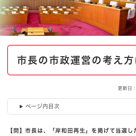
とじる
とじる
・ボラン
本
市長の市政運営の考え方
文
更新日：
ページ内目次
【問】市長は、「岸和田再生」を掲げて当選し