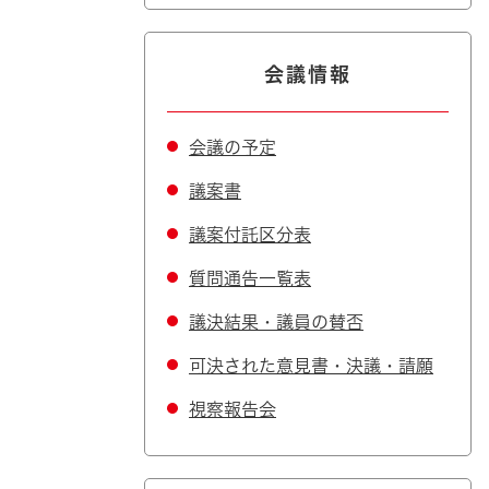
会議情報
会議の予定
議案書
議案付託区分表
質問通告一覧表
議決結果・議員の賛否
可決された意見書・決議・請願
視察報告会