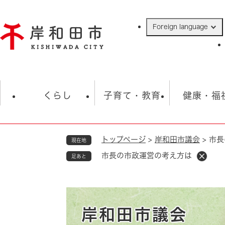
ペ
ー
Foreign language
ジ
の
先
頭
で
防災・緊急情報
救急・消防
ハ
す
くらし
子育て・教育
健康・福
。
トップページ
>
岸和田市議会
>
市長
現在地
相談
学校
住民票・戸籍
観光
福祉・
市長の市政運営の考え方は
足あと
税金
保険・年金
歴史
ごみ・衛生・動物
救急・消防
防災・防犯
上水道・下水道
岸和田市議会