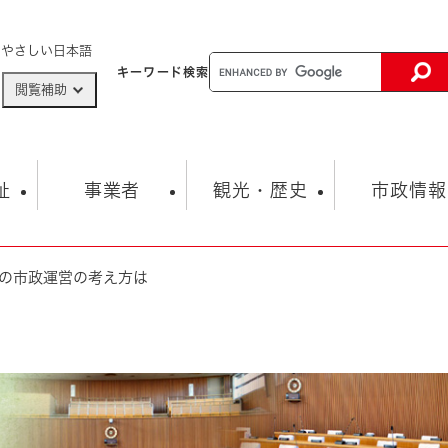
メニューを飛ばして本文へ
やさしい日本語
キーワード
検索
閲覧補助
ザードマップ
AED設置箇所
祉
事業者
観光・歴史
市政情報
の市政運営の考え方は
健康・生活
子育て
市の概要
入札・契約情報
観光スポット
生涯学習・スポーツ
オープンデータ
総合計画
まちづくり・協働
行財政
産業振興
動画情報
人権・平和
税金
とじる
とじる
市政
環境
職員採用情報
福祉・介護
とじる
市役所・施設の案内