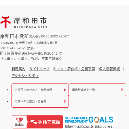
岸和田市役所
法人番号6000020272027
〒596-8510 大阪府岸和田市岸城町7番1号
Tel:072-423-2121(代表)
開庁時間:午前9時から午後5時30分まで
（土曜日、日曜日、祝日、年末年始除く）
利用案内
サイトマップ
リンク・著作権・免責事項
個人情報保護
アクセシビリティ
市役所への行き方・業務時間
組織別連絡先一覧
市政へのご意見・ご提案