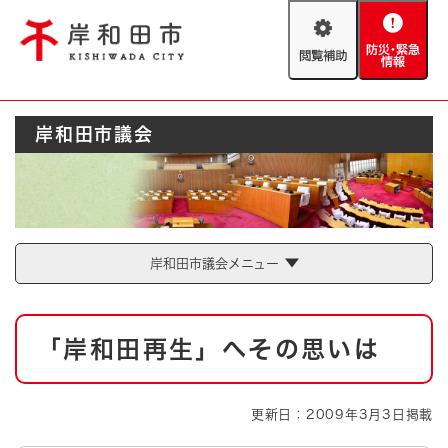
ペ
メニューを飛ばして本文へ
ー
閲
防
ジ
覧
災
の
補
・
先
助
緊
頭
Foreign language
岸和田市議会
急
で
防災・緊急情報
救急・消防
情
す
報
。
やさしい日本語
ハザードマップ
AED設置箇所
文字サイズ
拡大
標準
岸和田市議会メニュー
とじる
背景色変更
白
黒
青
本
「岸和田再生」へその思いは
文
とじる
更新日：2009年3月3日掲載