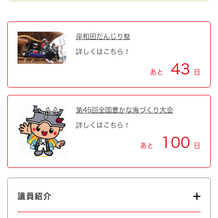
岸和田だんじり祭
詳しくはこちら！
43
あと
日
第45回全国豊かな海づくり大会
詳しくはこちら！
100
あと
日
議員紹介