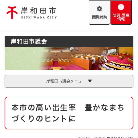
ペ
メニューを飛ばして本文へ
ー
閲
防
ジ
覧
災
の
補
・
先
助
緊
頭
Foreign language
岸和田市議会
急
で
防災・緊急情報
救急・消防
情
す
報
。
やさしい日本語
ハザードマップ
AED設置箇所
文字サイズ
拡大
標準
岸和田市議会メニュー
とじる
背景色変更
白
黒
青
本
本市の高い出生率 豊かなまち
文
とじる
づくりのヒントに