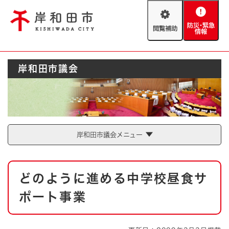
ペ
メニューを飛ばして本文へ
ー
閲
防
ジ
覧
災
の
補
・
先
助
緊
頭
Foreign language
岸和田市議会
急
で
防災・緊急情報
救急・消防
情
す
報
。
やさしい日本語
ハザードマップ
AED設置箇所
文字サイズ
拡大
標準
岸和田市議会メニュー
とじる
背景色変更
白
黒
青
本
どのように進める中学校昼食サ
文
とじる
ポート事業