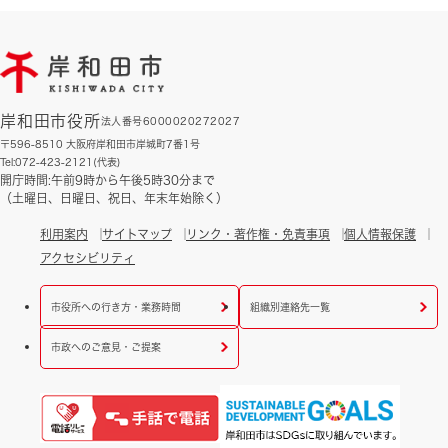
岸和田市役所
法人番号6000020272027
〒596-8510 大阪府岸和田市岸城町7番1号
Tel:072-423-2121(代表)
開庁時間:午前9時から午後5時30分まで
（土曜日、日曜日、祝日、年末年始除く）
利用案内
サイトマップ
リンク・著作権・免責事項
個人情報保護
アクセシビリティ
市役所への行き方・業務時間
組織別連絡先一覧
市政へのご意見・ご提案