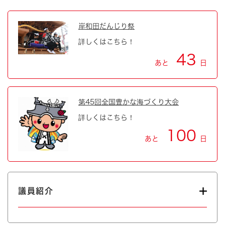
岸和田だんじり祭
詳しくはこちら！
43
あと
日
第45回全国豊かな海づくり大会
詳しくはこちら！
100
あと
日
議員紹介