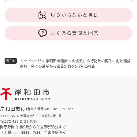
見つからないときは
よくある質問と回答
トップページ
>
岸和田市議会
>
全会派から行財政の再生に向け議論
現在地
白熱 今回の選挙から議員定数を26名に削減
岸和田市役所
法人番号6000020272027
〒596-8510 大阪府岸和田市岸城町7番1号
Tel:072-423-2121(代表)
開庁時間:午前9時から午後5時30分まで
（土曜日、日曜日、祝日、年末年始除く）