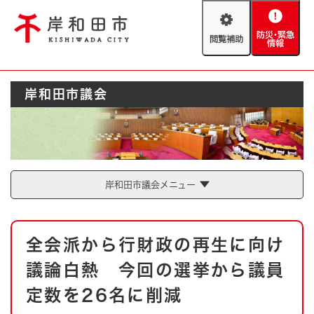
ペ
メニューを飛ばして本文へ
ー
閲
防
ジ
覧
災
の
補
・
先
助
緊
頭
Foreign language
岸和田市議会
急
で
防災・緊急情報
救急・消防
情
す
報
。
やさしい日本語
ハザードマップ
AED設置箇所
文字サイズ
拡大
標準
岸和田市議会メニュー
とじる
背景色変更
白
黒
青
本
全会派から行財政の再生に向け
文
とじる
議論白熱 今回の選挙から議員
定数を26名に削減