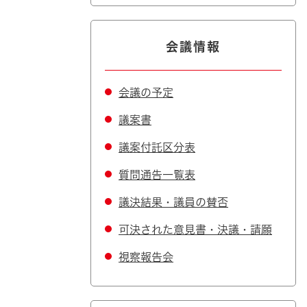
会議情報
会議の予定
議案書
議案付託区分表
質問通告一覧表
議決結果・議員の賛否
可決された意見書・決議・請願
視察報告会