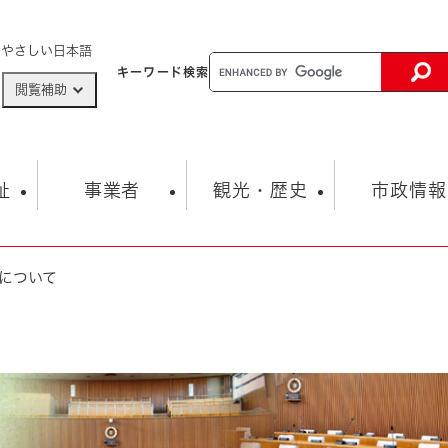
メニューを飛ばして本文へ
やさしい日本語
キーワード
検索
閲覧補助
ザードマップ
AED設置箇所
祉
事業者
観光・歴史
市政情報
について
健康・生活
子育て
市の概要
入札・契約情報
観光スポット
生涯学習・スポーツ
オープンデータ
総合計画
まちづくり・協働
行財政
産業振興
動画情報
人権・平和
税金
とじる
とじる
市政
環境
職員採用情報
福祉・介護
とじる
市役所・施設の案内