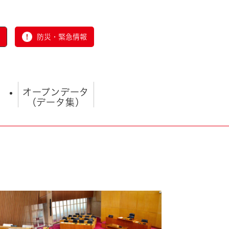
防災・緊急情報
オープンデータ
（データ集）
とじる