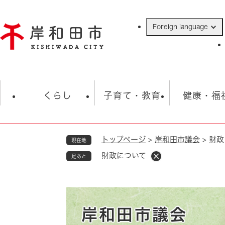
ペ
ー
Foreign language
ジ
の
先
頭
で
防災・緊急情報
救急・消防
ハ
す
くらし
子育て・教育
健康・福
。
トップページ
>
岸和田市議会
>
財政
現在地
相談
学校
住民票・戸籍
観光
福祉・
財政について
足あと
税金
保険・年金
歴史
ごみ・衛生・動物
救急・消防
防災・防犯
上水道・下水道
岸和田市議会