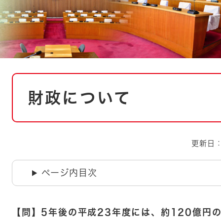
とじる
とじる
・ボラン
本
財政について
文
更新日：
ページ内目次
【問】5年後の平成23年度には、約120億円