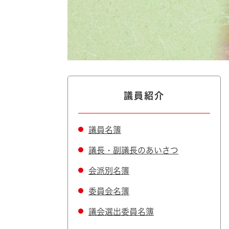
自然・環境・公園
住宅
引っ越し
おくやみ
男女共同参画
地域コミュニティ
ティア・協働
道路・河川・交通
まちづくり
議員紹介
文化
国際交流
議員名簿
議長・副議長のあいさつ
とじる
会派別名簿
委員会名簿
議会選出委員名簿