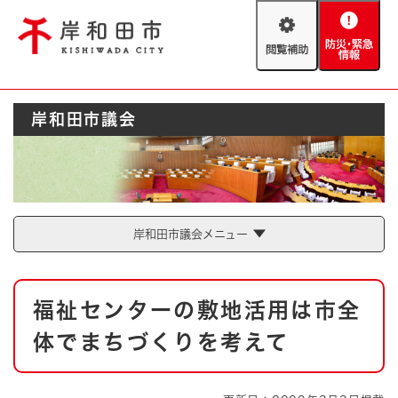
ペ
メニューを飛ばして本文へ
ー
閲
防
ジ
覧
災
の
補
・
先
助
緊
頭
Foreign language
岸和田市議会
急
で
防災・緊急情報
救急・消防
情
す
報
。
やさしい日本語
ハザードマップ
AED設置箇所
文字サイズ
拡大
標準
岸和田市議会メニュー
とじる
背景色変更
白
黒
青
本
福祉センターの敷地活用は市全
文
とじる
体でまちづくりを考えて