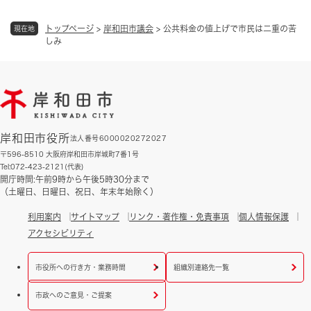
トップページ
>
岸和田市議会
>
公共料金の値上げで市民は二重の苦
現在地
しみ
岸和田市役所
法人番号6000020272027
〒596-8510 大阪府岸和田市岸城町7番1号
Tel:072-423-2121(代表)
開庁時間:午前9時から午後5時30分まで
（土曜日、日曜日、祝日、年末年始除く）
利用案内
サイトマップ
リンク・著作権・免責事項
個人情報保護
アクセシビリティ
市役所への行き方・業務時間
組織別連絡先一覧
市政へのご意見・ご提案