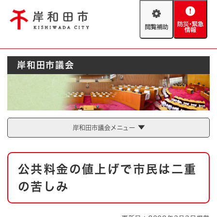
ペ
メニューを飛ばして本文へ
ー
閲
防
ジ
覧
災
の
補
・
先
助
緊
頭
Foreign language
岸和田市議会
急
で
防災・緊急情報
救急・消防
情
す
報
。
やさしい日本語
ハザードマップ
AED設置箇所
文字サイズ
拡大
標準
岸和田市議会メニュー
とじる
背景色変更
白
黒
青
本
公共料金の値上げで市民は二重
文
とじる
の苦しみ