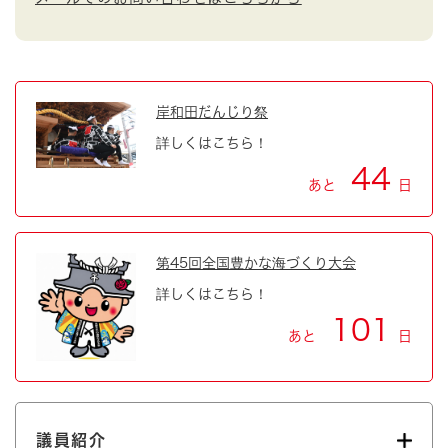
岸和田だんじり祭
詳しくはこちら！
44
あと
日
第45回全国豊かな海づくり大会
詳しくはこちら！
101
あと
日
議員紹介