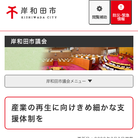
ペ
メニューを飛ばして本文へ
ー
閲
防
ジ
覧
災
の
補
・
先
助
緊
頭
Foreign language
岸和田市議会
急
で
防災・緊急情報
救急・消防
情
す
報
。
やさしい日本語
ハザードマップ
AED設置箇所
文字サイズ
拡大
標準
岸和田市議会メニュー
とじる
背景色変更
白
黒
青
本
産業の再生に向けきめ細かな支
文
とじる
援体制を