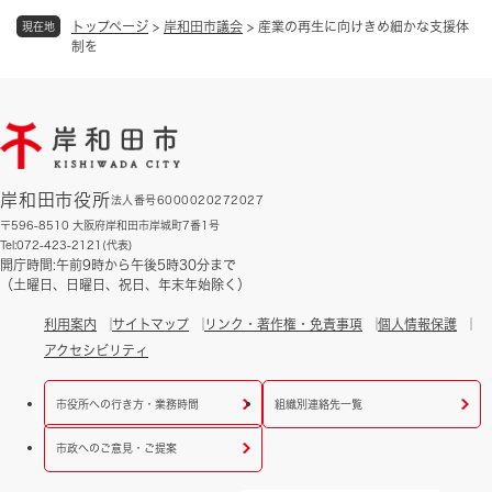
トップページ
>
岸和田市議会
>
産業の再生に向けきめ細かな支援体
現在地
制を
岸和田市役所
法人番号6000020272027
〒596-8510 大阪府岸和田市岸城町7番1号
Tel:072-423-2121(代表)
開庁時間:午前9時から午後5時30分まで
（土曜日、日曜日、祝日、年末年始除く）
利用案内
サイトマップ
リンク・著作権・免責事項
個人情報保護
アクセシビリティ
市役所への行き方・業務時間
組織別連絡先一覧
市政へのご意見・ご提案