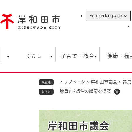
ペ
ー
Foreign language
ジ
の
先
頭
で
防災・緊急情報
救急・消防
ハ
す
くらし
子育て・教育
健康・福
。
トップページ
>
岸和田市議会
>
議員
現在地
相談
学校
住民票・戸籍
観光
福祉・
議員から5件の議案を提案
足あと
税金
保険・年金
歴史
ごみ・衛生・動物
救急・消防
防災・防犯
上水道・下水道
岸和田市議会