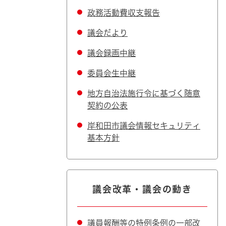
政務活動費収支報告
議会だより
議会録画中継
委員会生中継
地方自治法施行令に基づく随意
契約の公表
岸和田市議会情報セキュリティ
基本方針
議会改革・議会の動き
議員報酬等の特例条例の一部改