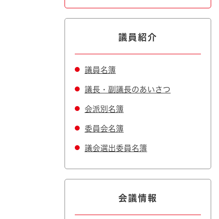
議員紹介
議員名簿
議長・副議長のあいさつ
会派別名簿
委員会名簿
議会選出委員名簿
会議情報