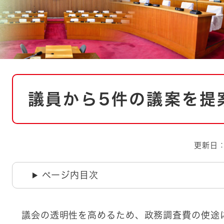
とじる
とじる
・ボラン
本
議員から5件の議案を提
文
更新日：
ページ内目次
議会の透明性を高めるため、政務調査費の使途