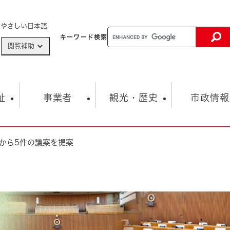
メニューを飛ばして本文へ
やさしい日本語
キーワード
検索
閲覧補助
ザードマップ
AED設置箇所
祉
事業者
観光・歴史
市政情報
から5件の議案を提案
健康・生活
子育て
市の概要
入札・契約情報
観光スポット
生涯学習・スポーツ
オープンデータ
総合計画
まちづくり・協働
行財政
産業振興
動画情報
人権・平和
税金
とじる
とじる
市政
環境
職員採用情報
福祉・介護
とじる
市役所・施設の案内