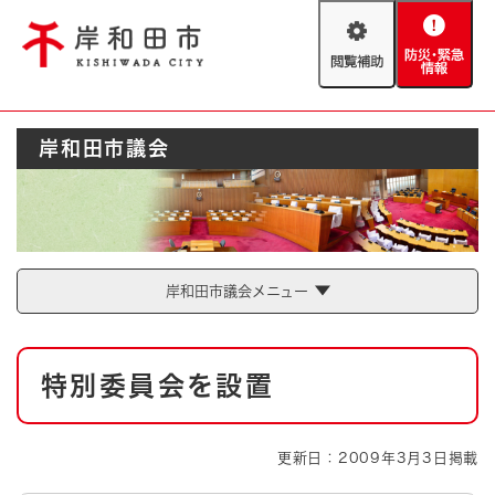
ペ
メニューを飛ばして本文へ
ー
閲
防
ジ
覧
災
の
補
・
先
助
緊
頭
Foreign language
岸和田市議会
急
で
防災・緊急情報
救急・消防
情
す
報
。
やさしい日本語
ハザードマップ
AED設置箇所
文字サイズ
拡大
標準
岸和田市議会メニュー
とじる
背景色変更
白
黒
青
本
特別委員会を設置
文
とじる
更新日：2009年3月3日掲載