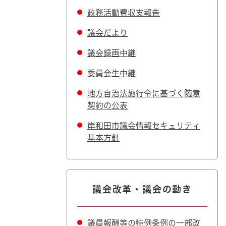
政務活動費収支報告
議会だより
議会録画中継
委員会生中継
地方自治法施行令に基づく随意
契約の公表
岸和田市議会情報セキュリティ
基本方針
議会改革・議会の動き
議員報酬等の特例条例の一部改