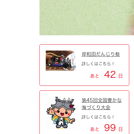
自然・環境・公園
住宅
引っ越し
おくやみ
男女共同参画
地域コミュニティ
ティア・協働
道路・河川・交通
まちづくり
岸和田だんじり祭
詳しくはこちら！
文化
国際交流
42
あと
日
とじる
第45回全国豊かな
海づくり大会
詳しくはこちら！
99
あと
日