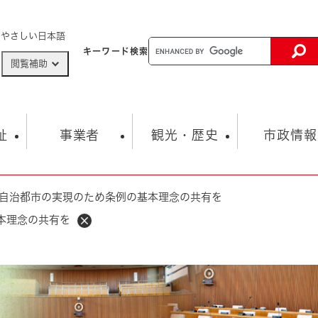
メニューを飛ばして本文へ
やさしい日本語
キーワード
検索
閲覧補助
ザードマップ
AED設置箇所
祉
事業者
観光・歴史
市政情報
自治都市の実現のため条例の基本理念の共有を
健康・生活
子育て
市の概要
入札・契約情報
観光スポット
生涯学習・スポーツ
オープンデータ
総合計画
まちづくり・協働
本理念の共有を
行財政
産業振興
動画情報
人権・平和
税金
とじる
とじる
市政
環境
職員採用情報
福祉・介護
とじる
市役所・施設の案内