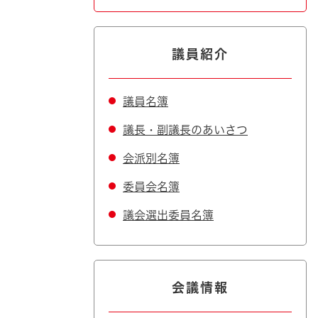
議員紹介
議員名簿
議長・副議長のあいさつ
会派別名簿
委員会名簿
議会選出委員名簿
会議情報