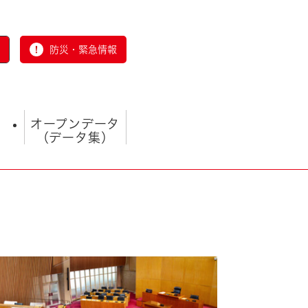
防災・緊急情報
オープンデータ
（データ集）
とじる