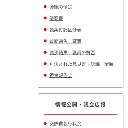
会議の予定
議案書
議案付託区分表
質問通告一覧表
議決結果・議員の賛否
可決された意見書・決議・請願
視察報告会
情報公開・議会広報
交際費執行状況