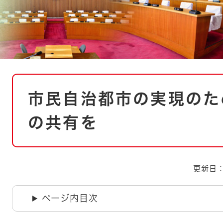
とじる
とじる
・ボラン
本
市民自治都市の実現のた
文
の共有を
更新日：
ページ内目次