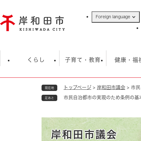
ペ
ー
Foreign language
ジ
の
先
頭
で
防災・緊急情報
救急・消防
ハ
す
くらし
子育て・教育
健康・福
。
トップページ
>
岸和田市議会
>
市民
現在地
相談
学校
住民票・戸籍
観光
福祉・
市民自治都市の実現のため条例の基
足あと
税金
保険・年金
歴史
ごみ・衛生・動物
救急・消防
防災・防犯
上水道・下水道
岸和田市議会