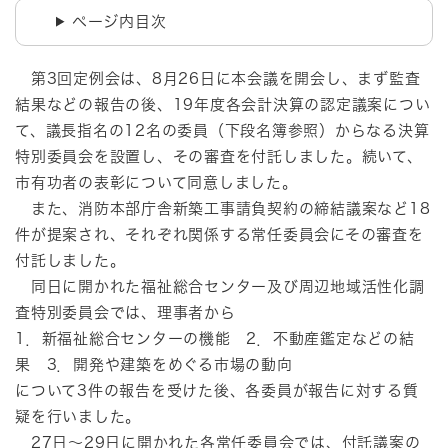
ページ内目次
第3回定例会は、8月26日に本会議を開会し、まず監査
結果などの報告の後、19年度各会計決算の認定議案につい
て、議長指名の12名の委員（下段名簿参照）からなる決算
特別委員会を設置し、その審査を付託しました。続いて、
市有功者の表彰について同意しました。
また、消防本部庁舎新築工事請負契約の締結議案など18
件が提案され、それぞれ関係する常任委員会にその審査を
付託しました。
同日に開かれた福祉総合センター及び周辺地域活性化調
査特別委員会では、理事者から
1．新福祉総合センターの機能 2．不動産鑑定などの結
果 3．開発や建築をめぐる市場の動向
について3件の報告を受けた後、各委員が報告に対する質
疑を行いました。
27日～29日に開かれた各常任委員会では、付託議案の