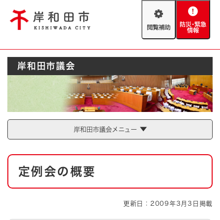
ペ
メニューを飛ばして本文へ
ー
閲
防
ジ
覧
災
の
補
・
先
助
緊
頭
Foreign language
岸和田市議会
急
で
防災・緊急情報
救急・消防
情
す
報
。
やさしい日本語
ハザードマップ
AED設置箇所
文字サイズ
拡大
標準
岸和田市議会メニュー
とじる
背景色変更
白
黒
青
本
定例会の概要
文
とじる
更新日：2009年3月3日掲載