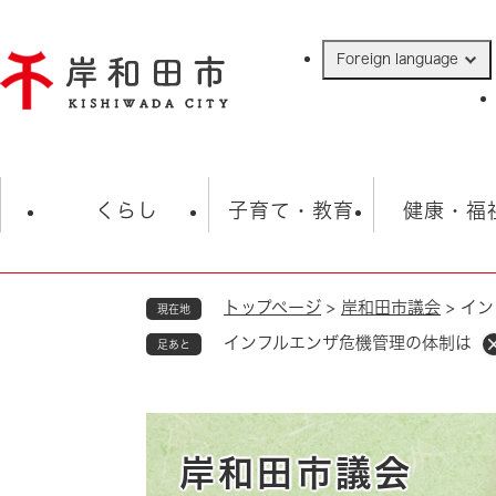
ペ
ー
Foreign language
ジ
の
先
頭
で
防災・緊急情報
救急・消防
ハ
す
くらし
子育て・教育
健康・福
。
トップページ
>
岸和田市議会
>
イン
現在地
相談
学校
住民票・戸籍
観光
福祉・
インフルエンザ危機管理の体制は
足あと
税金
保険・年金
歴史
ごみ・衛生・動物
救急・消防
防災・防犯
上水道・下水道
岸和田市議会