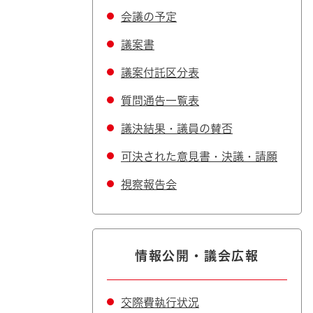
会議の予定
議案書
議案付託区分表
質問通告一覧表
議決結果・議員の賛否
可決された意見書・決議・請願
視察報告会
情報公開・議会広報
交際費執行状況