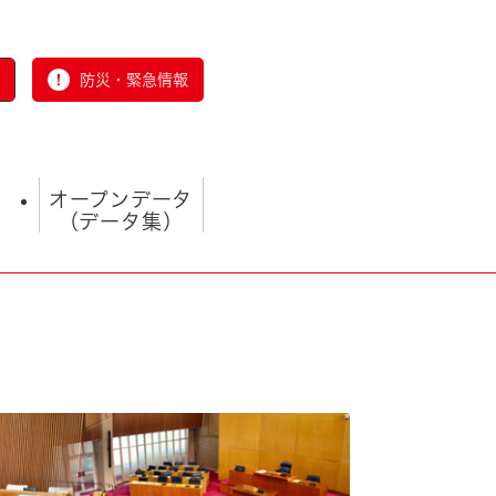
防災・緊急情報
オープンデータ
（データ集）
とじる