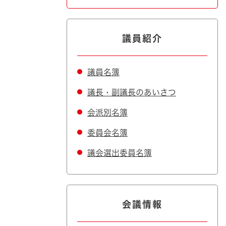
議員紹介
議員名簿
議長・副議長のあいさつ
会派別名簿
委員会名簿
議会選出委員名簿
会議情報