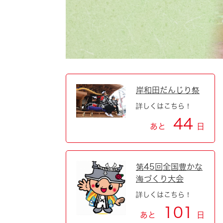
自然・環境・公園
住宅
引っ越し
おくやみ
男女共同参画
地域コミュニティ
ティア・協働
道路・河川・交通
まちづくり
岸和田だんじり祭
詳しくはこちら！
文化
国際交流
44
あと
日
とじる
第45回全国豊かな
海づくり大会
詳しくはこちら！
101
あと
日