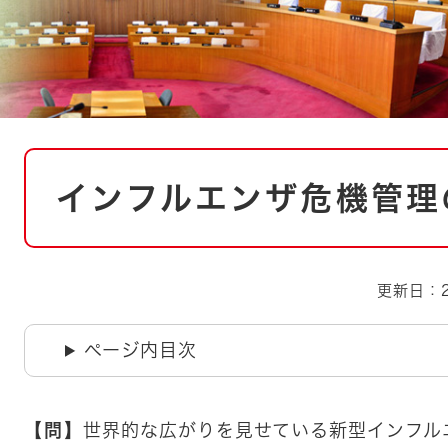
とじる
とじる
・ボラン
本
インフルエンザ危機管理
文
更新日：2
ページ内目次
【問】
世界的な広がりを見せている新型インフル