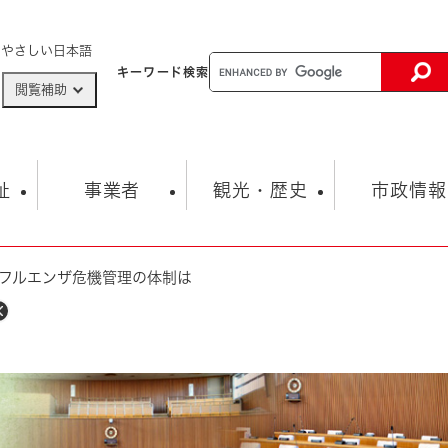
メニューを飛ばして本文へ
やさしい日本語
キーワード
検索
閲覧補助
ザードマップ
AED設置箇所
祉
事業者
観光・歴史
市政情報
フルエンザ危機管理の体制は
健康・生活
子育て
市の概要
入札・契約情報
観光スポット
生涯学習・スポーツ
オープンデータ
総合計画
まちづくり・協働
行財政
産業振興
動画情報
人権・平和
税金
とじる
とじる
市政
環境
職員採用情報
福祉・介護
とじる
市役所・施設の案内