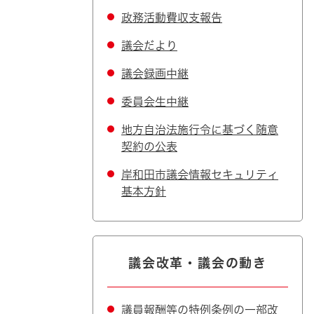
政務活動費収支報告
議会だより
議会録画中継
委員会生中継
地方自治法施行令に基づく随意
契約の公表
岸和田市議会情報セキュリティ
基本方針
議会改革・議会の動き
議員報酬等の特例条例の一部改