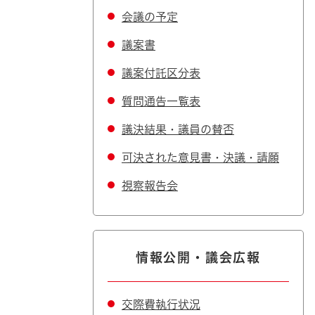
会議の予定
議案書
議案付託区分表
質問通告一覧表
議決結果・議員の賛否
可決された意見書・決議・請願
視察報告会
情報公開・議会広報
交際費執行状況