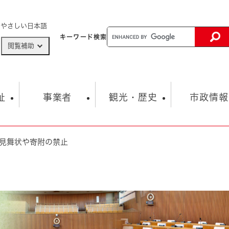
メニューを飛ばして本文へ
やさしい日本語
キーワード
検索
閲覧補助
ザードマップ
AED設置箇所
祉
事業者
観光・歴史
市政情報
見舞状や寄附の禁止
健康・生活
子育て
市の概要
入札・契約情報
観光スポット
生涯学習・スポーツ
オープンデータ
総合計画
まちづくり・協働
行財政
産業振興
動画情報
人権・平和
税金
とじる
とじる
市政
環境
職員採用情報
福祉・介護
とじる
市役所・施設の案内