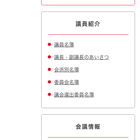
議員紹介
議員名簿
議長・副議長のあいさつ
会派別名簿
委員会名簿
議会選出委員名簿
会議情報