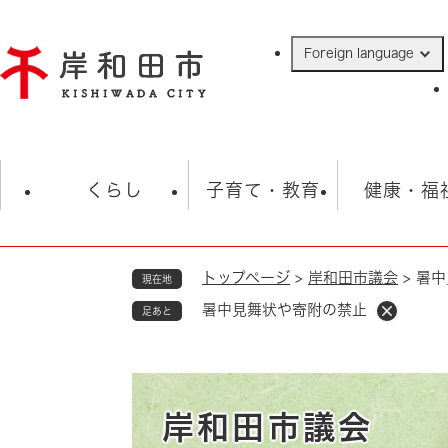
ペ
ー
Foreign language
ジ
の
先
頭
で
防災・緊急情報
救急・消防
ハ
す
くらし
子育て・教育
健康・福
。
トップページ
>
岸和田市議会
>
暑中
現在地
相談
学校
住民票・戸籍
観光
福祉・
暑中見舞状や寄附の禁止
足あと
税金
保険・年金
歴史
ごみ・衛生・動物
救急・消防
防災・防犯
上水道・下水道
岸和田市議会