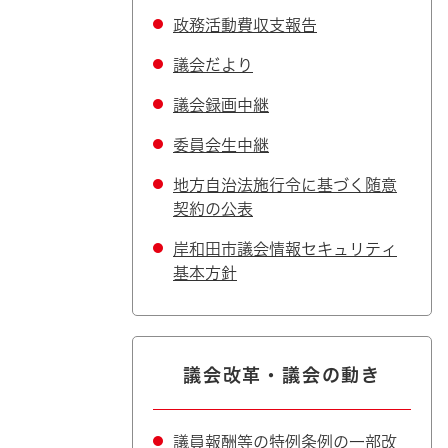
政務活動費収支報告
議会だより
議会録画中継
委員会生中継
地方自治法施行令に基づく随意
契約の公表
岸和田市議会情報セキュリティ
基本方針
議会改革・議会の動き
議員報酬等の特例条例の一部改