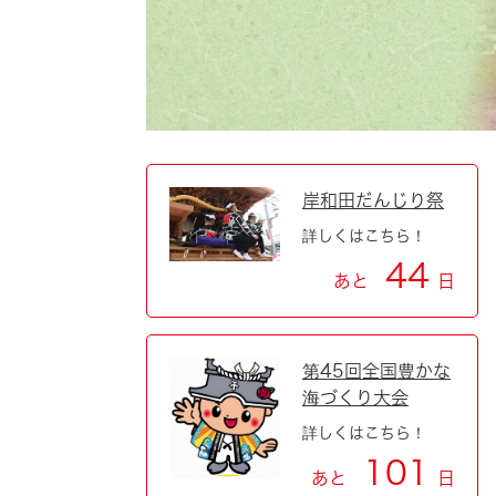
自然・環境・公園
住宅
引っ越し
おくやみ
男女共同参画
地域コミュニティ
ティア・協働
道路・河川・交通
まちづくり
岸和田だんじり祭
詳しくはこちら！
文化
国際交流
44
あと
日
とじる
第45回全国豊かな
海づくり大会
詳しくはこちら！
101
あと
日