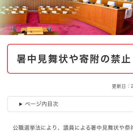
とじる
とじる
・ボラン
本
暑中見舞状や寄附の禁止
文
更新日：2
ページ内目次
公職選挙法により、議員による暑中見舞状や祭