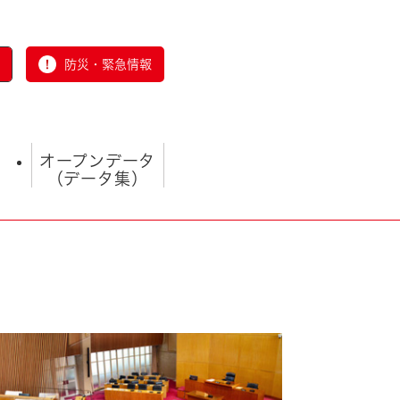
防災・緊急情報
オープンデータ
（データ集）
とじる