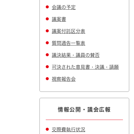
会議の予定
議案書
議案付託区分表
質問通告一覧表
議決結果・議員の賛否
可決された意見書・決議・請願
視察報告会
情報公開・議会広報
交際費執行状況