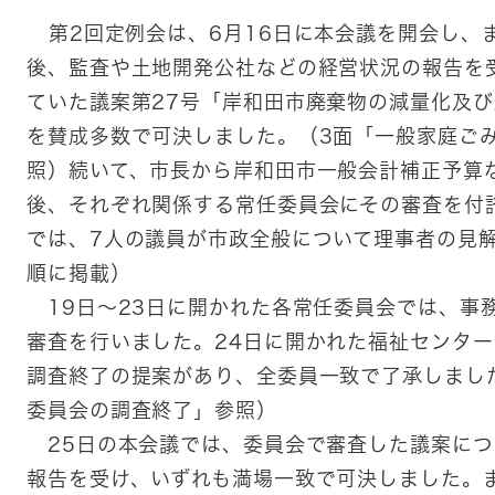
第2回定例会は、6月16日に本会議を開会し、
後、監査や土地開発公社などの経営状況の報告を
ていた議案第27号「岸和田市廃棄物の減量化及
を賛成多数で可決しました。（3面「一般家庭ご
照）続いて、市長から岸和田市一般会計補正予算
後、それぞれ関係する常任委員会にその審査を付
では、7人の議員が市政全般について理事者の見解
順に掲載）
19日～23日に開かれた各常任委員会では、事
審査を行いました。24日に開かれた福祉センタ
調査終了の提案があり、全委員一致で了承しまし
委員会の調査終了」参照）
25日の本会議では、委員会で審査した議案につ
報告を受け、いずれも満場一致で可決しました。