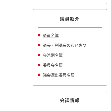
議員紹介
議員名簿
議長・副議長のあいさつ
会派別名簿
委員会名簿
議会選出委員名簿
会議情報