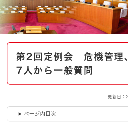
とじる
とじる
・ボラン
本
第2回定例会 危機管理
文
7人から一般質問
更新日：2
ページ内目次