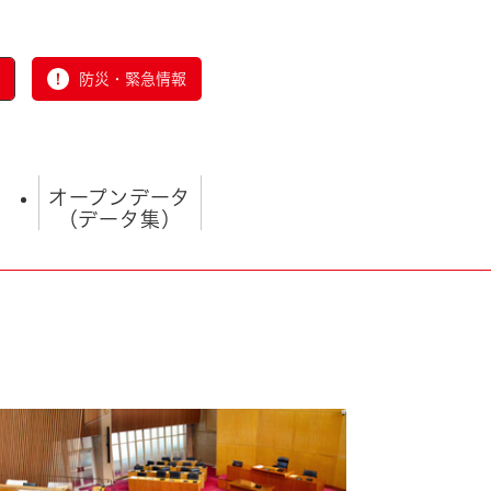
防災・緊急情報
オープンデータ
（データ集）
とじる