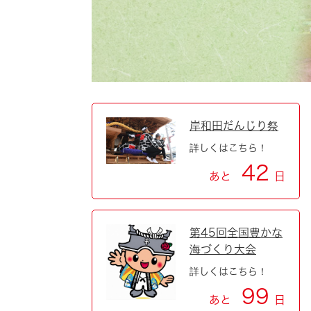
自然・環境・公園
住宅
引っ越し
おくやみ
男女共同参画
地域コミュニティ
ティア・協働
道路・河川・交通
まちづくり
岸和田だんじり祭
詳しくはこちら！
文化
国際交流
42
あと
日
とじる
第45回全国豊かな
海づくり大会
詳しくはこちら！
99
あと
日