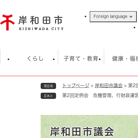
ペ
ー
Foreign language
ジ
の
先
頭
で
防災・緊急情報
救急・消防
ハ
す
くらし
子育て・教育
健康・福
。
トップページ
>
岸和田市議会
>
第2
現在地
相談
学校
住民票・戸籍
観光
福祉・
第2回定例会 危機管理、行財政運
足あと
税金
保険・年金
歴史
ごみ・衛生・動物
救急・消防
防災・防犯
上水道・下水道
岸和田市議会