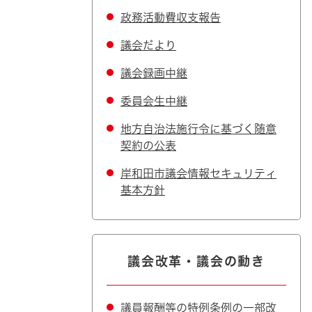
政務活動費収支報告
議会だより
議会録画中継
委員会生中継
地方自治法施行令に基づく随意
契約の公表
岸和田市議会情報セキュリティ
基本方針
議会改革・議会の動き
議員報酬等の特例条例の一部改