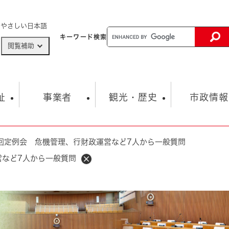
メニューを飛ばして本文へ
やさしい日本語
キーワード
検索
閲覧補助
ザードマップ
AED設置箇所
祉
事業者
観光・歴史
市政情報
回定例会 危機管理、行財政運営など7人から一般質問
健康・生活
子育て
市の概要
入札・契約情報
観光スポット
生涯学習・スポーツ
オープンデータ
総合計画
まちづくり・協働
営など7人から一般質問
行財政
産業振興
動画情報
人権・平和
税金
とじる
とじる
市政
環境
職員採用情報
福祉・介護
とじる
市役所・施設の案内