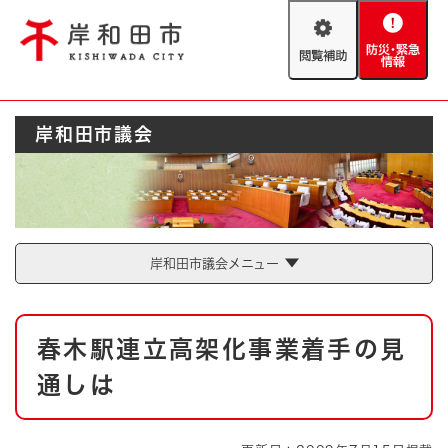
ペ
メニューを飛ばして本文へ
ー
閲
防
ジ
覧
災
の
補
・
先
助
緊
頭
Foreign language
岸和田市議会
急
で
防災・緊急情報
救急・消防
情
す
報
。
やさしい日本語
ハザードマップ
AED設置箇所
文字サイズ
拡大
標準
岸和田市議会メニュー
とじる
背景色変更
白
黒
青
本
春木駅連立高架化事業着手の見
文
とじる
通しは