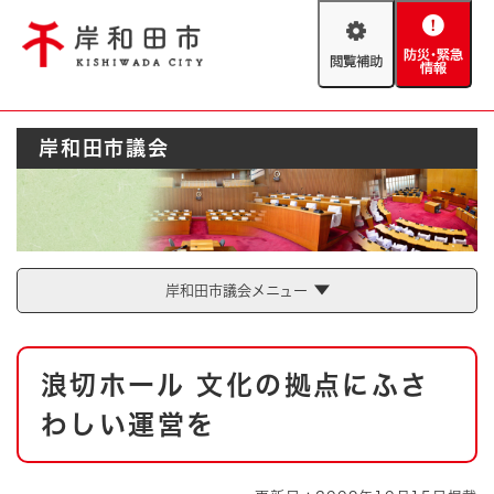
ペ
メニューを飛ばして本文へ
ー
閲
防
ジ
覧
災
の
補
・
先
助
緊
頭
Foreign language
岸和田市議会
急
で
防災・緊急情報
救急・消防
情
す
報
。
やさしい日本語
ハザードマップ
AED設置箇所
文字サイズ
拡大
標準
岸和田市議会メニュー
とじる
背景色変更
白
黒
青
本
浪切ホール 文化の拠点にふさ
文
とじる
わしい運営を