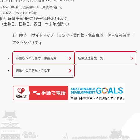
岸和田市役所
法人番号6000020272027
〒596-8510 大阪府岸和田市岸城町7番1号
Tel:072-423-2121(代表)
開庁時間:午前9時から午後5時30分まで
（土曜日、日曜日、祝日、年末年始除く）
利用案内
サイトマップ
リンク・著作権・免責事項
個人情報保護
アクセシビリティ
市役所への行き方・業務時間
組織別連絡先一覧
市政へのご意見・ご提案