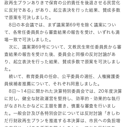
政再生プランありきで保育の公的責任を後退させる民営化
に反対である」があり、起立表決を行った結果、賛成多数
で原案を可決しました。
8日の本会議では、まず議案第69号を除く議案につい
て、各常任委員長から審査結果の報告を受け、いずれも満
場一致で可決しました。
次に、議案第69号について、文教民生常任委員長から審
査結果の報告を受けた後、委員会と同様の反対討論があ
り、起立表決を行った結果、賛成多数で原案を可決しまし
た。
続いて、教育委員の任命、公平委員の選任、人権擁護委
員候補者推薦について、それぞれ同意しました。
8日～14日に開かれた決算特別委員会では、20年度決算
に対し、健全な財政運営を堅持し、効率的・効果的な執行
がなされたかなどに主眼を置き、慎重な審査を行いまし
た。一般会計及び各特別会計については反対討論「きしわ
だ行財政再生プランを推進する本決算は、市民への負担増