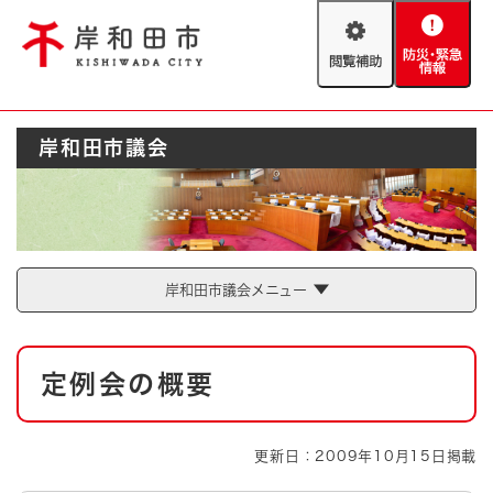
ペ
メニューを飛ばして本文へ
ー
閲
防
ジ
覧
災
の
補
・
先
助
緊
頭
Foreign language
岸和田市議会
急
で
防災・緊急情報
救急・消防
情
す
報
。
やさしい日本語
ハザードマップ
AED設置箇所
文字サイズ
拡大
標準
岸和田市議会メニュー
とじる
背景色変更
白
黒
青
本
定例会の概要
文
とじる
更新日：2009年10月15日掲載