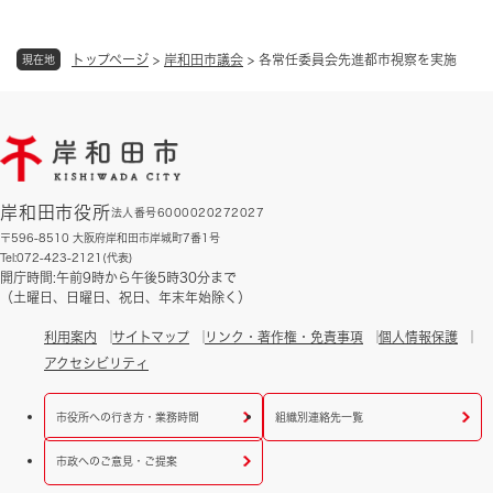
トップページ
>
岸和田市議会
>
各常任委員会先進都市視察を実施
現在地
岸和田市役所
法人番号6000020272027
〒596-8510 大阪府岸和田市岸城町7番1号
Tel:072-423-2121(代表)
開庁時間:午前9時から午後5時30分まで
（土曜日、日曜日、祝日、年末年始除く）
利用案内
サイトマップ
リンク・著作権・免責事項
個人情報保護
アクセシビリティ
市役所への行き方・業務時間
組織別連絡先一覧
市政へのご意見・ご提案