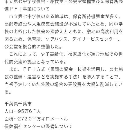
市立第七中学校校舎・給食室・公会堂整備並びに保育所整
備ＰＦＩ事業について
市立第七中学校のある地域は、保育所待機児童が多く、
高齢者施設や大規模集会施設が不足していたため、同中学
校の老朽化した校舎の建替えとともに、敷地の高度利用を
図るため、保育所、ケアハウス、デイサービスセンター、
公会堂を複合的に整備した。
これによって、少子高齢化、核家族化が進む地域での世
代間交流の拠点となっている。
また、ＰＦＩ方式（民間の資金・技術を活用し、公共施
設の整備・運営などを実施する手法）を導入することで、
当初予定していた公設の場合の建設費を大幅に削減してい
る。
千葉県千葉市
人口…95万6千人
面積…272.0平方キロメートル
保健福祉センターの整備について