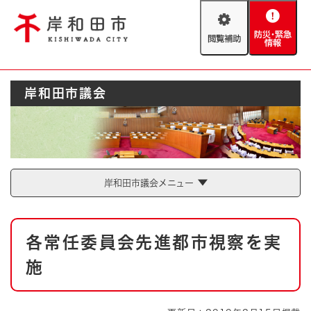
ペ
メニューを飛ばして本文へ
ー
閲
防
ジ
覧
災
の
補
・
先
助
緊
頭
Foreign language
岸和田市議会
急
で
防災・緊急情報
救急・消防
情
す
報
。
やさしい日本語
ハザードマップ
AED設置箇所
文字サイズ
拡大
標準
岸和田市議会メニュー
とじる
背景色変更
白
黒
青
本
各常任委員会先進都市視察を実
文
とじる
施