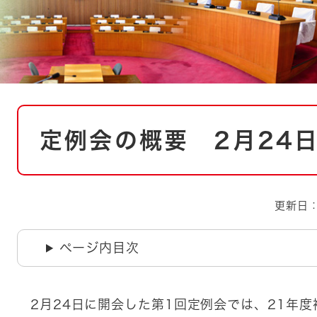
とじる
とじる
・ボラン
本
定例会の概要 2月24日
文
更新日：
ページ内目次
2月24日に開会した第1回定例会では、21年度