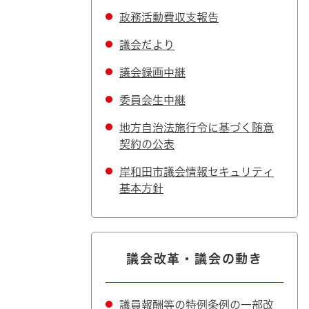
政務活動費収支報告
議会だより
議会録画中継
委員会生中継
地方自治法施行令に基づく随意
契約の公表
岸和田市議会情報セキュリティ
基本方針
議会改革・議会の動き
議員報酬等の特例条例の一部改