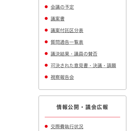
会議の予定
議案書
議案付託区分表
質問通告一覧表
議決結果・議員の賛否
可決された意見書・決議・請願
視察報告会
情報公開・議会広報
交際費執行状況