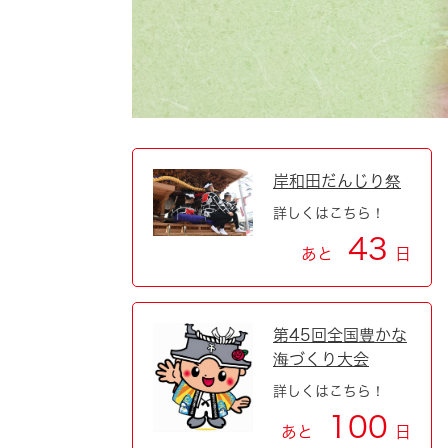
自然・環境・公園
住宅
引っ越し
おくやみ
男女共同参画
地域コミュニティ
ティア・協働
道路・河川・交通
まちづくり
岸和田だんじり祭
詳しくはこちら！
文化
国際交流
43
あと
日
とじる
第45回全国豊かな
海づくり大会
詳しくはこちら！
100
あと
日