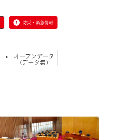
防災・緊急情報
オープンデータ
（データ集）
とじる