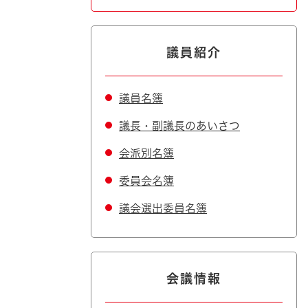
議員紹介
議員名簿
議長・副議長のあいさつ
会派別名簿
委員会名簿
議会選出委員名簿
会議情報