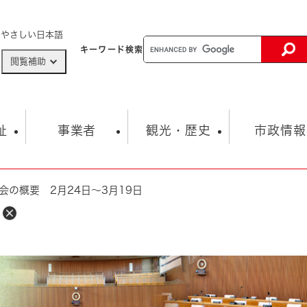
メニューを飛ばして本文へ
やさしい日本語
キーワード
検索
閲覧補助
ザードマップ
AED設置箇所
祉
事業者
観光・歴史
市政情報
会の概要 2月24日～3月19日
健康・生活
子育て
市の概要
入札・契約情報
観光スポット
生涯学習・スポーツ
オープンデータ
総合計画
まちづくり・協働
行財政
産業振興
動画情報
人権・平和
税金
とじる
とじる
市政
環境
職員採用情報
福祉・介護
とじる
市役所・施設の案内