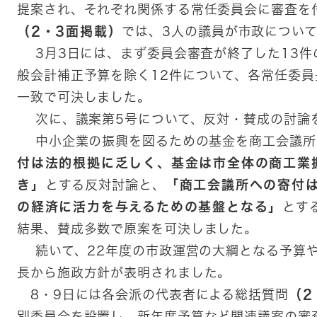
提案され、それぞれ関係する常任委員会に審査を
（2・3面掲載）
では、3人の議員が市政につい
3月3日には、まず委員会審査が終了した13件
般会計補正予算を除く12件について、各常任委
一致で可決しました。
次に、議案第5号について、反対・賛成の討論
中小企業の振興を図るための基金を商工会議所
付は法的根拠に乏しく、基金は市全体の商工業
き」
とする反対討論と、
「商工会議所への寄付
の経済に活力を与えるための基盤となる」
とす
結果、賛成多数で原案を可決しました。
続いて、22年度の市政運営の大綱となる予算や
長から施政方針が表明されました。
8・9日には各会派の代表者による総括質問
（2
別委員会を設置し、新年度予算など関連議案の審