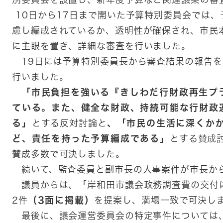
10日から17日まで開いた予算特別委員会では
慮し編成されているか、透明性が確保され、市民
に主眼を置き、詳細な審査を行いました。
19日には予算特別委員長から審査結果の報告を
行いました。
「市民負担を強いる『きしわだ行財政再生プ
ている。また、健全な財政、持続可能な行財政
る」
とする反対討論と
、「市民の生活に深くか
ど、責任を持った予算編成である」
とする賛成
賛成多数で可決しました。
続いて、監査委員と副市長の人事案件が市長か
議員からは、「岸和田市議会政務調査費の交付
2件
（3面に掲載）
を提案し、満場一致で可決し
最後に、議会運営委員会の特定事件については