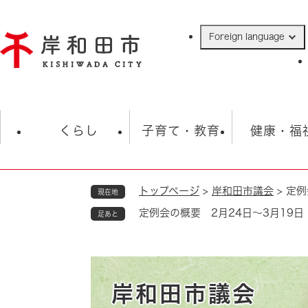
ペ
ー
Foreign language
ジ
の
先
頭
で
防災・緊急情報
救急・消防
ハ
す
くらし
子育て・教育
健康・福
。
トップページ
>
岸和田市議会
>
定例
現在地
相談
学校
住民票・戸籍
観光
福祉・
定例会の概要 2月24日～3月19日
足あと
税金
保険・年金
歴史
ごみ・衛生・動物
救急・消防
防災・防犯
上水道・下水道
岸和田市議会