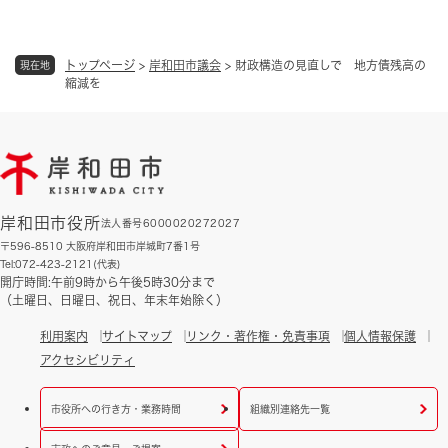
トップページ
>
岸和田市議会
>
財政構造の見直しで 地方債残高の
現在地
縮減を
岸和田市役所
法人番号6000020272027
〒596-8510 大阪府岸和田市岸城町7番1号
Tel:072-423-2121(代表)
開庁時間:午前9時から午後5時30分まで
（土曜日、日曜日、祝日、年末年始除く）
利用案内
サイトマップ
リンク・著作権・免責事項
個人情報保護
アクセシビリティ
市役所への行き方・業務時間
組織別連絡先一覧