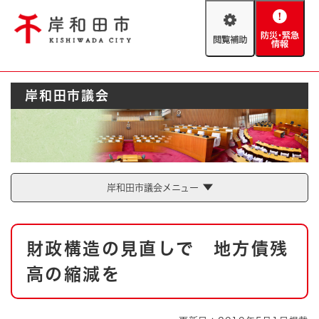
ペ
メニューを飛ばして本文へ
ー
閲
防
ジ
覧
災
の
補
・
先
助
緊
頭
Foreign language
岸和田市議会
急
で
防災・緊急情報
救急・消防
情
す
報
。
やさしい日本語
ハザードマップ
AED設置箇所
文字サイズ
拡大
標準
岸和田市議会メニュー
とじる
背景色変更
白
黒
青
本
財政構造の見直しで 地方債残
文
とじる
高の縮減を