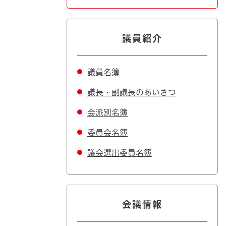
議員紹介
議員名簿
議長・副議長のあいさつ
会派別名簿
委員会名簿
議会選出委員名簿
会議情報