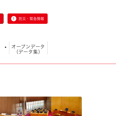
防災・緊急情報
オープンデータ
（データ集）
とじる