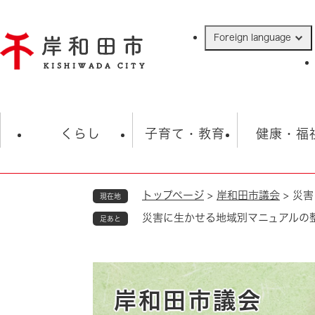
ペ
ー
Foreign language
ジ
の
先
頭
で
防災・緊急情報
救急・消防
ハ
す
くらし
子育て・教育
健康・福
。
トップページ
>
岸和田市議会
>
災害
現在地
相談
学校
住民票・戸籍
観光
福祉・
災害に生かせる地域別マニュアルの
足あと
税金
保険・年金
歴史
ごみ・衛生・動物
救急・消防
防災・防犯
上水道・下水道
岸和田市議会