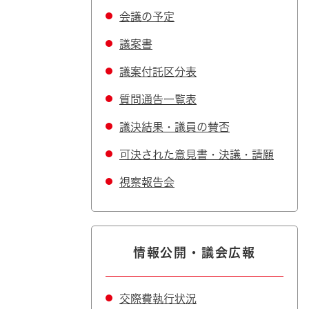
会議の予定
議案書
議案付託区分表
質問通告一覧表
議決結果・議員の賛否
可決された意見書・決議・請願
視察報告会
情報公開・議会広報
交際費執行状況