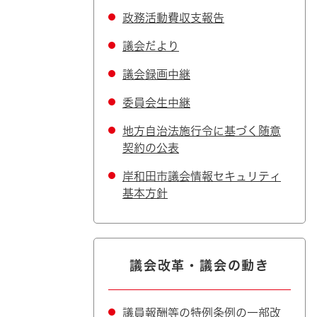
政務活動費収支報告
議会だより
議会録画中継
委員会生中継
地方自治法施行令に基づく随意
契約の公表
岸和田市議会情報セキュリティ
基本方針
議会改革・議会の動き
議員報酬等の特例条例の一部改