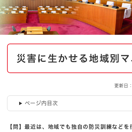
とじる
とじる
・ボラン
本
災害に生かせる地域別マ
文
更新日：
ページ内目次
【問】最近は、地域でも独自の防災訓練などを