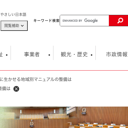
メニューを飛ばして本文へ
やさしい日本語
キーワード
検索
閲覧補助
ザードマップ
AED設置箇所
祉
事業者
観光・歴史
市政情報
に生かせる地域別マニュアルの整備は
健康・生活
子育て
市の概要
入札・契約情報
観光スポット
生涯学習・スポーツ
オープンデータ
総合計画
まちづくり・協働
整備は
行財政
産業振興
動画情報
人権・平和
税金
とじる
とじる
市政
環境
職員採用情報
福祉・介護
とじる
市役所・施設の案内