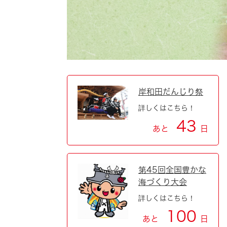
自然・環境・公園
住宅
引っ越し
おくやみ
男女共同参画
地域コミュニティ
ティア・協働
道路・河川・交通
まちづくり
岸和田だんじり祭
詳しくはこちら！
文化
国際交流
43
あと
日
とじる
第45回全国豊かな
海づくり大会
詳しくはこちら！
100
あと
日