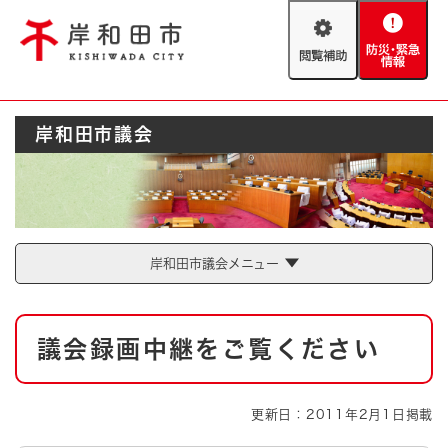
ペ
メニューを飛ばして本文へ
ー
閲
防
ジ
覧
災
の
補
・
先
助
緊
頭
Foreign language
岸和田市議会
急
で
防災・緊急情報
救急・消防
情
す
報
。
やさしい日本語
ハザードマップ
AED設置箇所
文字サイズ
拡大
標準
岸和田市議会メニュー
とじる
背景色変更
白
黒
青
本
議会録画中継をご覧ください
文
とじる
更新日：2011年2月1日掲載