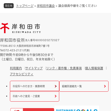
トップページ
>
岸和田市議会
>
議会録画中継をご覧ください
現在地
岸和田市役所
法人番号6000020272027
〒596-8510 大阪府岸和田市岸城町7番1号
Tel:072-423-2121(代表)
開庁時間:午前9時から午後5時30分まで
（土曜日、日曜日、祝日、年末年始除く）
利用案内
サイトマップ
リンク・著作権・免責事項
個人情報保護
アクセシビリティ
市役所への行き方・業務時間
組織別連絡先一覧
市政へのご意見・ご提案