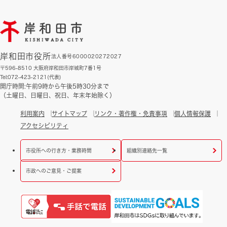
岸和田市役所
法人番号6000020272027
〒596-8510 大阪府岸和田市岸城町7番1号
Tel:072-423-2121(代表)
開庁時間:午前9時から午後5時30分まで
（土曜日、日曜日、祝日、年末年始除く）
利用案内
サイトマップ
リンク・著作権・免責事項
個人情報保護
アクセシビリティ
市役所への行き方・業務時間
組織別連絡先一覧
市政へのご意見・ご提案