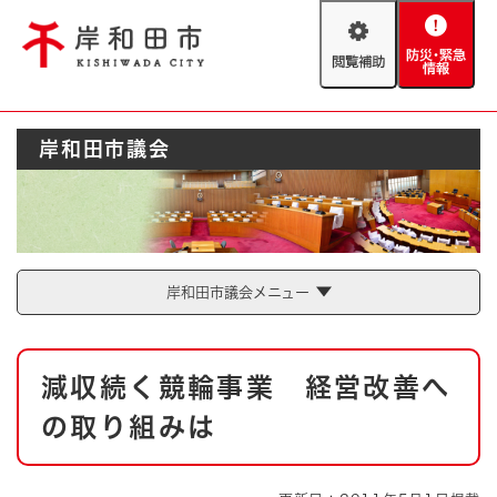
ペ
メニューを飛ばして本文へ
ー
閲
防
ジ
覧
災
の
補
・
先
助
緊
頭
Foreign language
岸和田市議会
急
で
防災・緊急情報
救急・消防
情
す
報
。
やさしい日本語
ハザードマップ
AED設置箇所
文字サイズ
拡大
標準
岸和田市議会メニュー
とじる
背景色変更
白
黒
青
本
減収続く競輪事業 経営改善へ
文
とじる
の取り組みは