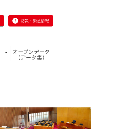
防災・緊急情報
オープンデータ
（データ集）
とじる