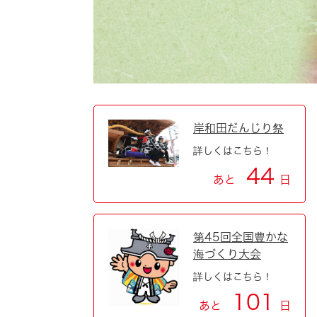
自然・環境・公園
住宅
引っ越し
おくやみ
男女共同参画
地域コミュニティ
ティア・協働
道路・河川・交通
まちづくり
岸和田だんじり祭
詳しくはこちら！
文化
国際交流
44
あと
日
とじる
第45回全国豊かな
海づくり大会
詳しくはこちら！
101
あと
日