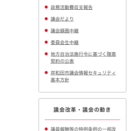
政務活動費収支報告
議会だより
議会録画中継
委員会生中継
地方自治法施行令に基づく随意
契約の公表
岸和田市議会情報セキュリティ
基本方針
議会改革・議会の動き
議員報酬等の特例条例の一部改