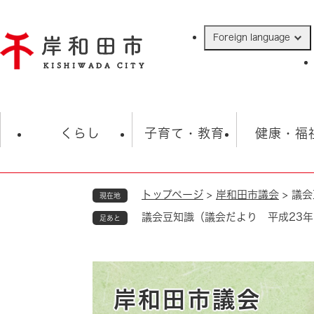
ペ
ー
Foreign language
ジ
の
先
頭
で
防災・緊急情報
救急・消防
ハ
す
くらし
子育て・教育
健康・福
。
トップページ
>
岸和田市議会
>
議会
現在地
相談
学校
住民票・戸籍
観光
福祉・
議会豆知識（議会だより 平成23年1
足あと
税金
保険・年金
歴史
ごみ・衛生・動物
救急・消防
防災・防犯
上水道・下水道
岸和田市議会