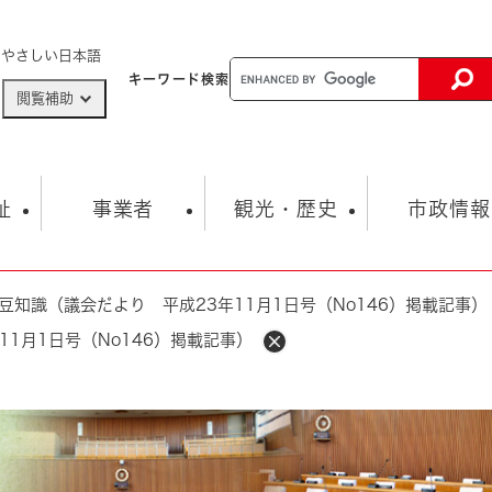
メニューを飛ばして本文へ
やさしい日本語
キーワード
検索
閲覧補助
ザードマップ
AED設置箇所
祉
事業者
観光・歴史
市政情報
豆知識（議会だより 平成23年11月1日号（No146）掲載記事）
健康・生活
子育て
市の概要
入札・契約情報
観光スポット
生涯学習・スポーツ
オープンデータ
総合計画
まちづくり・協働
1月1日号（No146）掲載記事）
行財政
産業振興
動画情報
人権・平和
税金
とじる
とじる
市政
環境
職員採用情報
福祉・介護
とじる
市役所・施設の案内