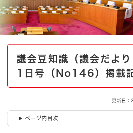
とじる
とじる
・ボラン
本
議会豆知識（議会だより
文
1日号（No146）掲載
更新日：2
ページ内目次