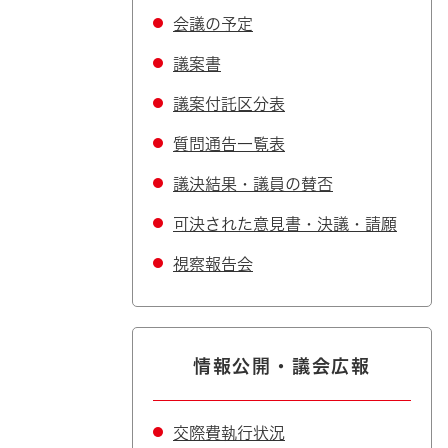
会議の予定
議案書
議案付託区分表
質問通告一覧表
議決結果・議員の賛否
可決された意見書・決議・請願
視察報告会
情報公開・議会広報
交際費執行状況