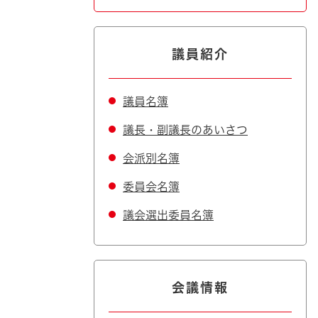
議員紹介
議員名簿
議長・副議長のあいさつ
会派別名簿
委員会名簿
議会選出委員名簿
会議情報