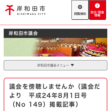
ペ
メニューを飛ばして本文へ
ー
閲
防
ジ
覧
災
の
補
・
先
助
緊
頭
Foreign language
岸和田市議会
急
で
防災・緊急情報
救急・消防
情
す
報
。
やさしい日本語
ハザードマップ
AED設置箇所
文字サイズ
拡大
標準
岸和田市議会メニュー
とじる
背景色変更
白
黒
青
本
議会を傍聴しませんか（議会だ
文
とじる
より 平成24年8月1日号
（No 149）掲載記事）