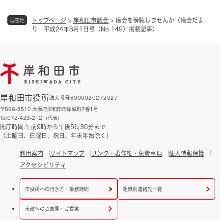
トップページ
>
岸和田市議会
>
議会を傍聴しませんか（議会だよ
現在地
り 平成24年8月1日号（No 149）掲載記事）
岸和田市役所
法人番号6000020272027
〒596-8510 大阪府岸和田市岸城町7番1号
Tel:072-423-2121(代表)
開庁時間:午前9時から午後5時30分まで
（土曜日、日曜日、祝日、年末年始除く）
利用案内
サイトマップ
リンク・著作権・免責事項
個人情報保護
アクセシビリティ
市役所への行き方・業務時間
組織別連絡先一覧
市政へのご意見・ご提案