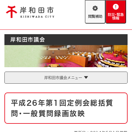
ペ
メニューを飛ばして本文へ
ー
閲
防
ジ
覧
災
の
補
・
先
助
緊
頭
Foreign language
岸和田市議会
急
で
防災・緊急情報
救急・消防
情
す
報
。
やさしい日本語
ハザードマップ
AED設置箇所
文字サイズ
拡大
標準
岸和田市議会メニュー
とじる
背景色変更
白
黒
青
本
平成26年第1回定例会総括質
文
とじる
問･一般質問録画放映