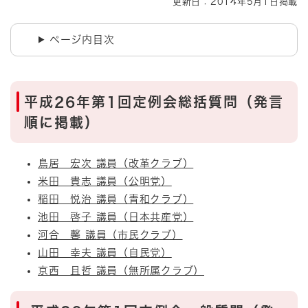
更新日：2014年5月1日掲載
ページ内目次
平成26年第1回定例会総括質問（発言
順に掲載）
鳥居 宏次 議員（改革クラブ）
米田 貴志 議員（公明党）
稲田 悦治 議員（青和クラブ）
池田 啓子 議員（日本共産党）
河合 馨 議員（市民クラブ）
山田 幸夫 議員（自民党）
京西 且哲 議員（無所属クラブ）