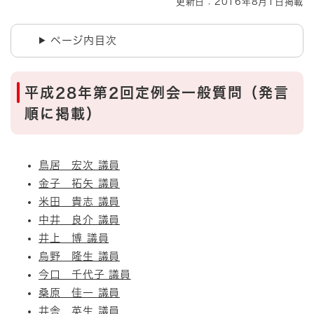
更新日：2016年8月1日掲載
ページ内目次
平成28年第2回定例会一般質問（発言
順に掲載）
鳥居 宏次 議員
金子 拓矢 議員
米田 貴志 議員
中井 良介 議員
井上 博 議員
烏野 隆生 議員
今口 千代子 議員
桑原 佳一 議員
井舎 英生 議員