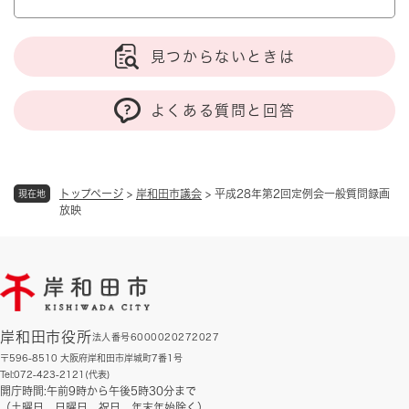
見つからないときは
よくある質問と回答
トップページ
>
岸和田市議会
>
平成28年第2回定例会一般質問録画
現在地
放映
岸和田市役所
法人番号6000020272027
〒596-8510 大阪府岸和田市岸城町7番1号
Tel:072-423-2121(代表)
開庁時間:午前9時から午後5時30分まで
（土曜日、日曜日、祝日、年末年始除く）