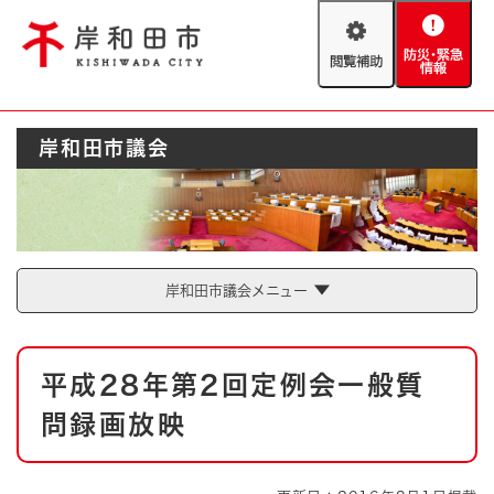
ペ
メニューを飛ばして本文へ
ー
閲
防
ジ
覧
災
の
補
・
先
助
緊
頭
Foreign language
岸和田市議会
急
で
防災・緊急情報
救急・消防
情
す
報
。
やさしい日本語
ハザードマップ
AED設置箇所
文字サイズ
拡大
標準
岸和田市議会メニュー
とじる
背景色変更
白
黒
青
本
平成28年第2回定例会一般質
文
とじる
問録画放映