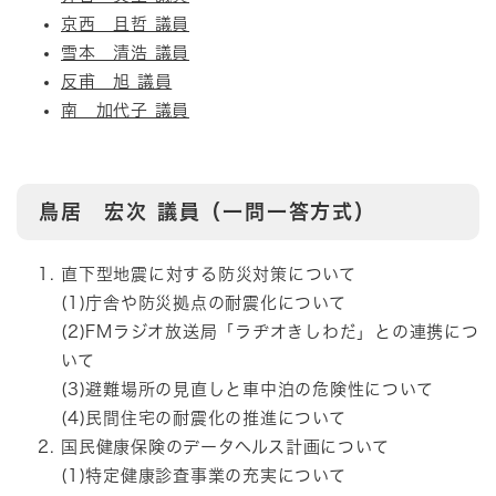
京西 且哲 議員
雪本 清浩 議員
反甫 旭 議員
南 加代子 議員
鳥居 宏次
議員（一問一答方式）
直下型地震に対する防災対策について
(1)庁舎や防災拠点の耐震化について
(2)FMラジオ放送局「ラヂオきしわだ」との連携につ
いて
(3)避難場所の見直しと車中泊の危険性について
(4)民間住宅の耐震化の推進について
国民健康保険のデータヘルス計画について
(1)特定健康診査事業の充実について