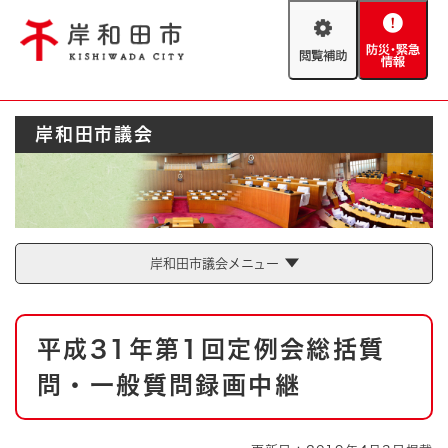
ペ
メニューを飛ばして本文へ
ー
閲
防
ジ
覧
災
の
補
・
先
助
緊
頭
Foreign language
岸和田市議会
急
で
防災・緊急情報
救急・消防
情
す
報
。
やさしい日本語
ハザードマップ
AED設置箇所
文字サイズ
拡大
標準
岸和田市議会メニュー
とじる
背景色変更
白
黒
青
本
平成31年第1回定例会総括質
文
とじる
問・一般質問録画中継