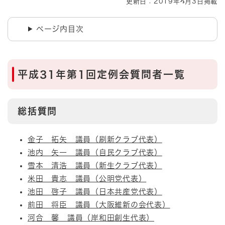
更新日：2019年4月3日掲載
ページ内目次
平成31年第1回定例会質問者一覧
総括質問
金子 拓矢 議員（刷新クラブ代表）
池内 矢一 議員（自民クラブ代表）
雪本 清浩 議員（新生クラブ代表）
米田 貴志 議員（公明党代表）
池田 啓子 議員（日本共産党代表）
前田 将臣 議員（大阪維新の会代表）
河合 馨 議員（岸和田創生代表）