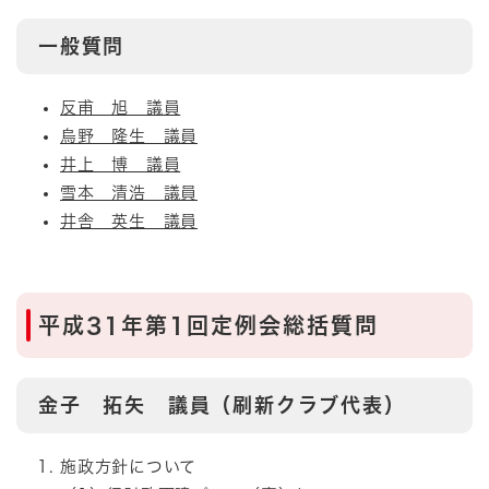
一般質問
反甫 旭 議員
烏野 隆生 議員
井上 博 議員
雪本 清浩 議員
井舎 英生 議員
平成31年第1回定例会総括質問
金子 拓矢 議員（刷新クラブ代表）
施政方針について