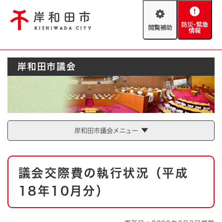
ペ
メニューを飛ばして本文へ
ー
閲
防
ジ
覧
災
の
補
・
先
助
緊
頭
Foreign language
岸和田市議会
急
で
防災・緊急情報
救急・消防
情
す
報
。
やさしい日本語
ハザードマップ
AED設置箇所
文字サイズ
拡大
標準
岸和田市議会メニュー
とじる
背景色変更
白
黒
青
本
議会交際費の執行状況（平成
文
とじる
18年10月分）