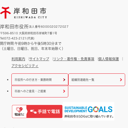
岸和田市役所
法人番号6000020272027
〒596-8510 大阪府岸和田市岸城町7番1号
Tel:072-423-2121(代表)
開庁時間:午前9時から午後5時30分まで
（土曜日、日曜日、祝日、年末年始除く）
利用案内
サイトマップ
リンク・著作権・免責事項
個人情報保護
アクセシビリティ
市役所への行き方・業務時間
組織別連絡先一覧
市政へのご意見・ご提案