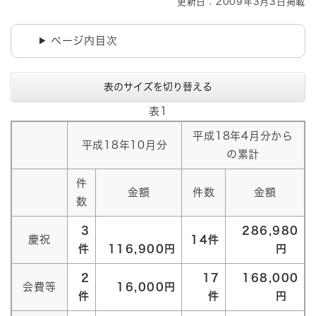
更新日：2009年3月3日掲載
ページ内目次
表のサイズを切り替える
表1
平成18年4月分から
平成18年10月分
の累計
件
金額
件数
金額
数
3
286,980
慶祝
14件
件
116,900円
円
2
17
168,000
会費等
16,000円
件
件
円