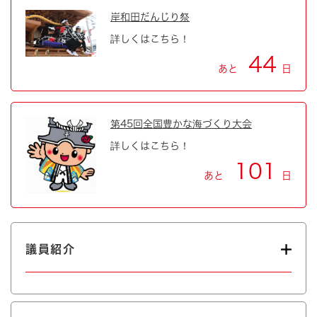
岸和田だんじり祭
詳しくはこちら！
44
あと
日
第45回全国豊かな海づくり大会
詳しくはこちら！
101
あと
日
議員紹介