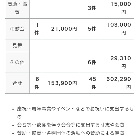
賛助・協
15,000
3件
賛
円
1
103,000
弔慰金
21,000円
5件
件
円
見舞
29,310
その他
6件
円
6
45
602,290
合計
153,900円
件
件
円
慶祝…周年事業やイベントなどのお祝いに支出するも
の
会費等…飲食を伴う会合等に支出する寸志や会費
賛助・協賛…各種団体の活動への賛助による経費