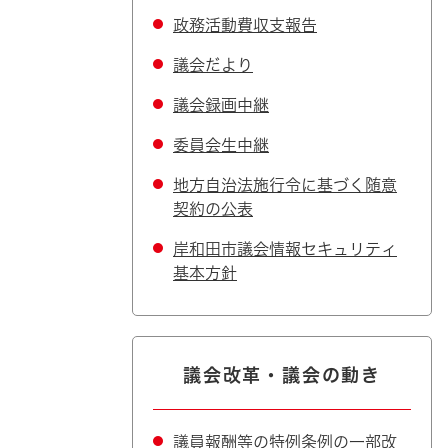
政務活動費収支報告
議会だより
議会録画中継
委員会生中継
地方自治法施行令に基づく随意
契約の公表
岸和田市議会情報セキュリティ
基本方針
議会改革・議会の動き
議員報酬等の特例条例の一部改