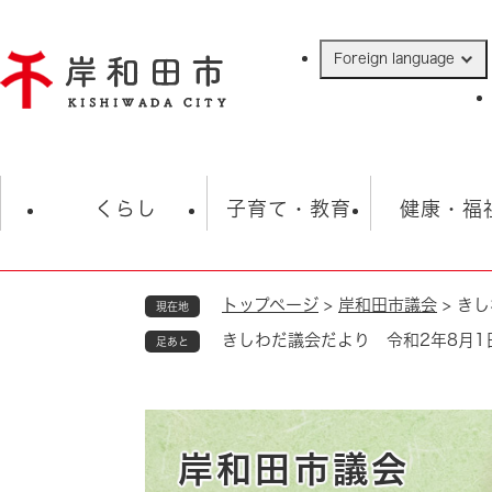
ペ
ー
Foreign language
ジ
の
先
頭
で
防災・緊急情報
救急・消防
ハ
す
くらし
子育て・教育
健康・福
。
トップページ
>
岸和田市議会
>
きし
現在地
相談
学校
住民票・戸籍
観光
福祉・
きしわだ議会だより 令和2年8月1日
足あと
税金
保険・年金
歴史
ごみ・衛生・動物
救急・消防
防災・防犯
上水道・下水道
岸和田市議会