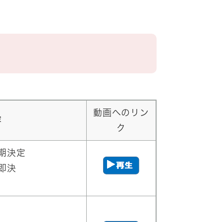
動画へのリン
容
ク
期決定
即決