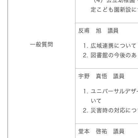
（4）公立幼稚園
定こども園新設に
反甫 旭 議員
一般質問
​広域連携について
図書館の今後のあ
宇野 真悟 議員
​ユニバーサルデ
いて
災害時の対応につ
堂本 啓祐 議員