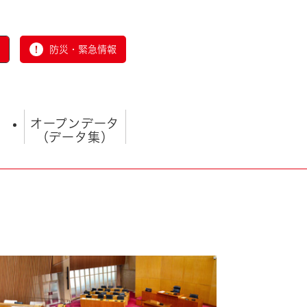
防災・緊急情報
オープンデータ
（データ集）
とじる