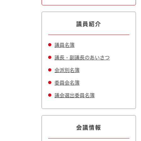
議員紹介
議員名簿
議長・副議長のあいさつ
会派別名簿
委員会名簿
議会選出委員名簿
会議情報