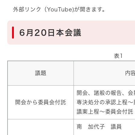
外部リンク（YouTube)が開きます。
6月20日本会議
表1
議題
内
開会、諸般の報告、会
開会から委員会付託
専決処分の承認上程～
議案上程～委員会付託
南 加代子 議員