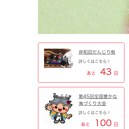
自然・環境・公園
住宅
引っ越し
おくやみ
男女共同参画
地域コミュニティ
ティア・協働
道路・河川・交通
まちづくり
岸和田だんじり祭
詳しくはこちら！
文化
国際交流
43
あと
日
とじる
第45回全国豊かな
海づくり大会
詳しくはこちら！
100
あと
日