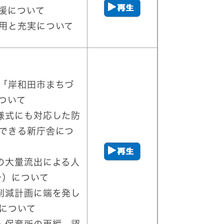
援について
用と充実について
「岸和田市まちづ
ついて​
様式にも対応した防
できる新庁舎につ
の大量流出による人
）について​
削減計画に端を発し
について​