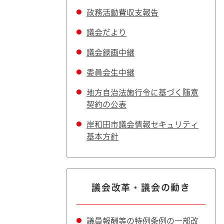
政務活動費収支報告
議会だより
議会録画中継
委員会生中継
地方自治法施行令に基づく随意
契約の公表
岸和田市議会情報セキュリティ
基本方針
議会改革・議会の動き
議員報酬等の特例条例の一部改