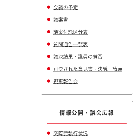
会議の予定
議案書
議案付託区分表
質問通告一覧表
議決結果・議員の賛否
可決された意見書・決議・請願
視察報告会
情報公開・議会広報
交際費執行状況