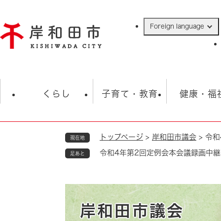
ペ
ー
Foreign language
ジ
の
先
頭
で
防災・緊急情報
救急・消防
ハ
す
くらし
子育て・教育
健康・福
。
トップページ
>
岸和田市議会
>
令和
現在地
相談
学校
住民票・戸籍
観光
福祉・
令和4年第2回定例会本会議録画中継
足あと
税金
保険・年金
歴史
ごみ・衛生・動物
救急・消防
防災・防犯
上水道・下水道
岸和田市議会