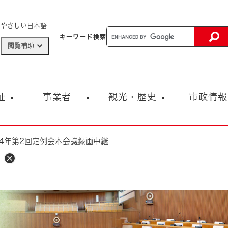
メニューを飛ばして本文へ
やさしい日本語
キーワード
検索
閲覧補助
ザードマップ
AED設置箇所
祉
事業者
観光・歴史
市政情報
4年第2回定例会本会議録画中継
健康・生活
子育て
市の概要
入札・契約情報
観光スポット
生涯学習・スポーツ
オープンデータ
総合計画
まちづくり・協働
行財政
産業振興
動画情報
人権・平和
税金
とじる
とじる
市政
環境
職員採用情報
福祉・介護
とじる
市役所・施設の案内